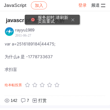
JavaScript
登录
频道
加入
帖子详情
社区
JavaScript
服务超时,请刷新
javascript 基础知识求解
页面重试
rayyu1989
2011-06-27
var a=2516189184|44475;
为什么a 是 -1778733637
求扫盲
给本帖投票
142
7
打赏