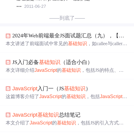
2011-06-27
——到底了——
2024年Web前端最全JS面试题汇总（九），【面试必备
本文讲述了前端面试中常见的
基础知识
，如callee与caller的
作用，异步加载
JavaScript
的多种方法，去除数组和字符
串重复，以及数组最大值的
求解
。还涉及了JS文档碎片的
JS入门必备
基础知识
（适合小白）
理解。
本文详细介绍
JavaScript
的
基础知识
，包括JS的特点、组
成、与HTML/CSS的对比，以及如何在HTML中引入JS，
涵盖基本语法、变量、数据类型和类型转换等内容。
JavaScript
入门一（JS
基础知识
）
这篇博客介绍了
JavaScript
的
基础知识
，包括
JavaScript
的
定义、网页组成、JS引擎、语言特点、组成部分、引用方
式以及变量和document对象的概念。
JavaScript
是Web开发
JavaScript
基础知识
总结笔记
中的关键语言，用于创建交互式网页。文中详细讲解了
Jav
aScript
的行内、页内和外部引用方式，以及变量的声明、
本文介绍了
JavaScript
的
基础知识
，包括JS的引入方式、
命名规则和使用。document对象是
JavaScript
操作网页元素
输出形式、变量声明与使用、数据类型、字符串拼接及运