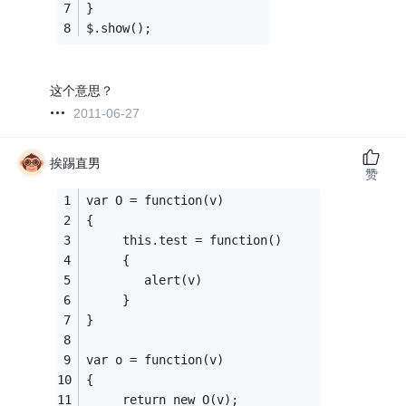
}
$.show();
这个意思？
2011-06-27
挨踢直男
赞
var O = function(v)
{
     this.test = function()
     {
        alert(v)
     }
}
var o = function(v)
{
     return new O(v);