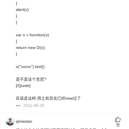
{
alert(v)
}
}
var o = function(v)
{
return new O(v);
}
o("xxxxx").test()
是不是这个意思?
[/Quote]
应该是这样,用之前其实已经new过了
2011-06-28
qinwutao
赞