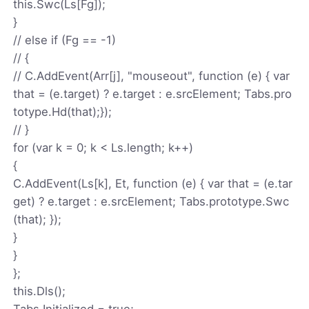
this.Swc(Ls[Fg]);
}
// else if (Fg == -1)
// {
// C.AddEvent(Arr[j], "mouseout", function (e) { var
that = (e.target) ? e.target : e.srcElement; Tabs.pro
totype.Hd(that);});
// }
for (var k = 0; k < Ls.length; k++)
{
C.AddEvent(Ls[k], Et, function (e) { var that = (e.tar
get) ? e.target : e.srcElement; Tabs.prototype.Swc
(that); });
}
}
};
this.Dls();
Tabs.Initialized = true;