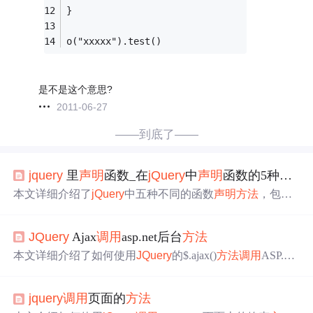
}
o("xxxxx").test()
是不是这个意思?
2011-06-27
——到底了——
jquery
里
声明
函数_在
jQuery
中
声明
函数的5种不同方式
本文详细介绍了
jQuery
中五种不同的函数
声明
方法
，包括
基本JavaScript功能、用于获取/设置函数、创建自己的
jQue
ry
函数、扩展现有的
jQuery
函数以及在自定义名称空间中
JQuery
Ajax
调用
asp.net后台
方法
声明
函数，并提供了
实例
说明每种
方法
的应用场景和优
势。
本文详细介绍了如何使用
JQuery
的$.ajax()
方法
调用
ASP.NE
T的后台静态
方法
，包括无参数、带参数、返回数组、返
回Hashtable以及操作XML文件的示例，覆盖了基本到高级
jquery
调用
页面的
方法
的应用场景。