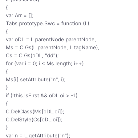
{
var Arr = [];
Tabs.prototype.Swc = function (L)
{
var oDL = L.parentNode.parentNode,
Ms = C.Gs(L.parentNode, L.tagName),
Cs = C.Gs(oDL, "dd");
for (var i = 0; i < Ms.length; i++)
{
Ms[i].setAttribute("n", i);
}
if (!this.IsFirst && oDL.oi > -1)
{
C.DelClass(Ms[oDL.oi]);
C.DelStyle(Cs[oDL.oi]);
}
var n = L.getAttribute("n");