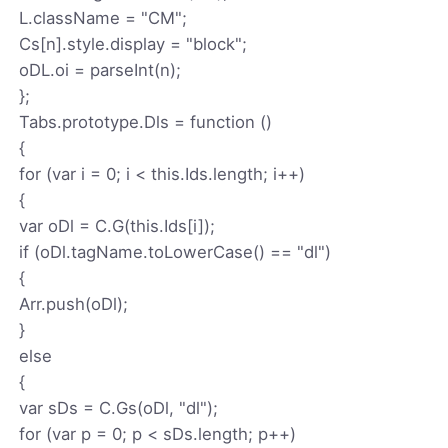
L.className = "CM";
Cs[n].style.display = "block";
oDL.oi = parseInt(n);
};
Tabs.prototype.Dls = function ()
{
for (var i = 0; i < this.Ids.length; i++)
{
var oDl = C.G(this.Ids[i]);
if (oDl.tagName.toLowerCase() == "dl")
{
Arr.push(oDl);
}
else
{
var sDs = C.Gs(oDl, "dl");
for (var p = 0; p < sDs.length; p++)