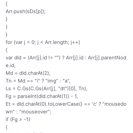
{
Arr.push(sDs[p]);
}
}
}
for (var j = 0; j < Arr.length; j++)
{
var dId = (Arr[j].id != "") ? Arr[j].id : Arr[j].parentNod
e.id,
Md = dId.charAt(2),
Tn = Md == "i" ? "img" : "a",
Ls = C.Gs(C.Gs(Arr[j], "dt")[0], Tn),
Fg = parseInt(dId.charAt(1)) - 1,
Et = dId.charAt(0).toLowerCase() == 'c' ? "mousedo
wn" : "mouseover";
if (Fg > -1)
{