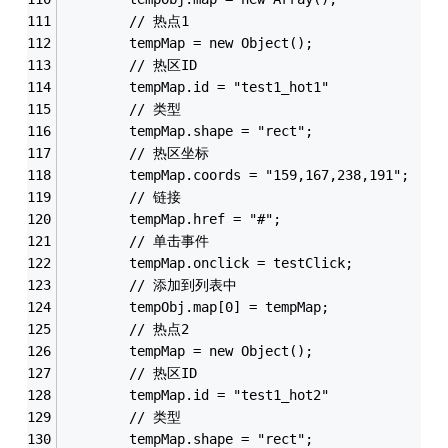
		// 热点1
		tempMap = new Object();
		// 热区ID
		tempMap.id = "test1_hot1"
		// 类型
		tempMap.shape = "rect";
		// 热区坐标
        tempMap.coords = "159,167,238,191";
		// 链接
        tempMap.href = "#";
		// 单击事件
		tempMap.onclick = testClick;
		// 添加到列表中
		tempObj.map[0] = tempMap;
		// 热点2
		tempMap = new Object();
		// 热区ID
		tempMap.id = "test1_hot2"
		// 类型
		tempMap.shape = "rect";