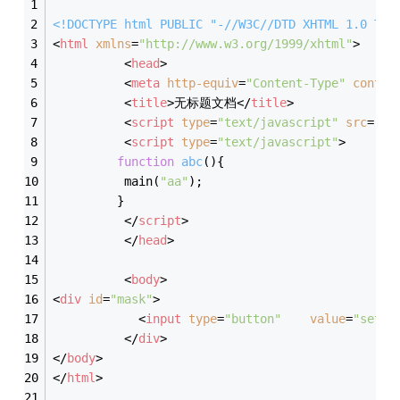
<!DOCTYPE 
html
PUBLIC
"-//W3C//DTD XHTML 1.0 Tra
<
html
xmlns
=
"http://www.w3.org/1999/xhtml"
>
<
head
>
<
meta
http-equiv
=
"Content-Type"
conten
<
title
>
无标题文档
</
title
>
<
script
type
=
"text/javascript"
src
=
"im
<
script
type
=
"text/javascript"
>
function
abc
(
)
{
          main(
"aa"
);
         }
</
script
>
</
head
>
<
body
>
<
div
id
=
"mask"
>
<
input
type
=
"button"
value
=
"set"
</
div
>
</
body
>
</
html
>