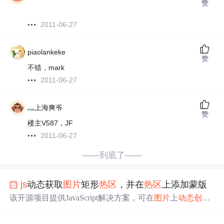
赞
2011-06-27
piaolankeke
赞
不错，mark
2011-06-27
灬上海爽爷
赞
楼主V587，JF
2011-06-27
——到底了——
js
动态获取
图片
矩形
热区
，并在
热区
上添加蒙版
该开源项目提供JavaScript解决方案，可在
图片
上
动态创建
矩形
热区
。通过简单代码调用，能设定
热区
位置和大小，
鼠标悬停时半透明显示，点击可触发超链接。还支持
热区