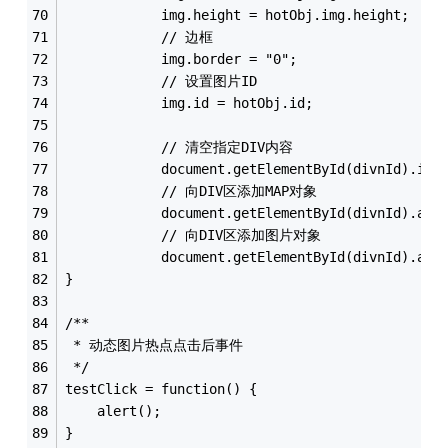
			img.height = hotObj.img.height; 
			// 边框
			img.border = "0";
			// 设置图片ID
			img.id = hotObj.id;
			// 清空指定DIV内容
			document.getElementById(divnId).inn
			// 向DIV区添加MAP对象
			document.getElementById(divnId).app
			// 向DIV区添加图片对象
			document.getElementById(divnId).app
}
/**
 * 动态图片热点点击后事件
 */
testClick = function() {
	alert();
}