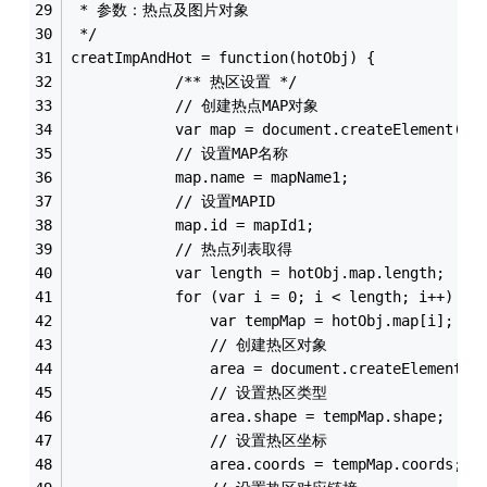
 * 参数：热点及图片对象
 */
creatImpAndHot = function(hotObj) {
			/** 热区设置 */
			// 创建热点MAP对象
			var map = document.createElement("M
			// 设置MAP名称
			map.name = mapName1;
			// 设置MAPID
			map.id = mapId1;
			// 热点列表取得
			var length = hotObj.map.length;
			for (var i = 0; i < length; i++) {
				var tempMap = hotObj.map[i];
				// 创建热区对象
			  	area = document.createElement(
				// 设置热区类型
			   	area.shape = tempMap.shape;
				// 设置热区坐标
			  	area.coords = tempMap.coords;