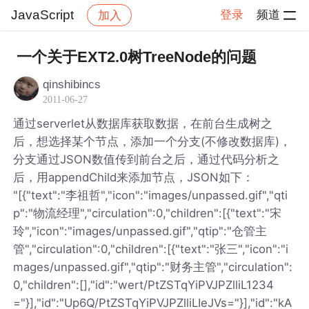
JavaScript
登录
频道
加入
帖子详情
社区
JavaScript
一个关于EXT2.0树TreeNode的问题
qinshibincs
2011-06-27
通过serverlet从数据库获取数据，在前台生成树之
后，想选择某个节点，添加一个分支(不修改数据库)，
分支通过JSON数值传到前台之后，通过代码分析之
后，用appendChild来添加节点，JSON如下：
"[{"text":"李祖哲","icon":"images/unpassed.gif","qti
p":"物流经理","circulation":0,"children":[{"text":"宋
玲","icon":"images/unpassed.gif","qtip":"仓管主
管","circulation":0,"children":[{"text":"张三","icon":"i
mages/unpassed.gif","qtip":"财务主管","circulation":
0,"children":[],"id":"wert/PtZSTqYiPVJPZlliL1234
="}],"id":"Up6Q/PtZSTqYiPVJPZlliLIeJVs="}],"id":"kA