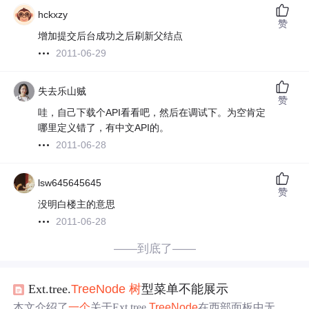
hckxzy
赞
增加提交后台成功之后刷新父结点
2011-06-29
失去乐山贼
赞
哇，自己下载个API看看吧，然后在调试下。为空肯定
哪里定义错了，有中文API的。
2011-06-28
lsw645645645
赞
没明白楼主的意思
2011-06-28
——到底了——
Ext.tree.
TreeNode
树
型菜单不能展示
本文介绍了
一个
关于Ext.tree.
TreeNode
在西部面板中无法