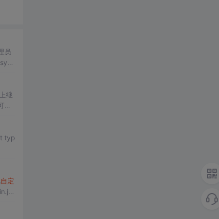
理员
上继
可me
他
自定
n.j