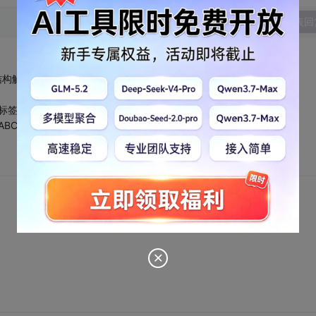
发表回
结构解析有错误。
到标签
 '<ABC>'，而不是'<ABC>...</ABC>'！