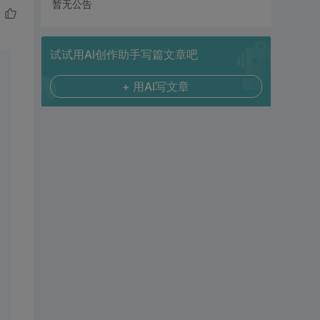
暂无公告
试试用AI创作助手写篇文章吧
+ 用AI写文章