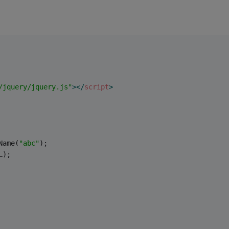
/jquery/jquery.js"
>
</
script
>
Name(
"abc"
);
L);