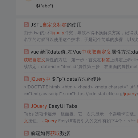
$("abc")
JSTL
自定义
标签
的使用
由于dwr的js和
jquery
冲突，导致不得不换解决方案，记得以前
名字的时候可以使用这个技术，于是记个简单的步骤，以免以
util; import net.txon.kxt.exam.sys.factory.SysB
vue 给取data值_在Vue
中
获取
自定义
属性方法:da
获取
自定义
属性的方法：第一步：首先在
标签
上绑定上@clic
续绑定：date-id = "item.id"属性第三步：在里面的属性met
thods: {getDataId(id) {console.log(id);}...
jQuery
中
$(“p“).data方法的使用
e="text/javascript" src="https://cdn.staticfile.org/
jquery
JQuery
EasyUI Tabs
Tabs 选项卡显示一组面板。它一次只显示一个选项卡面
义
按钮。
JQuery
EasyUI需要引入的文件有如下4个： <!--
s"></script>...
前端如何
获取
数据