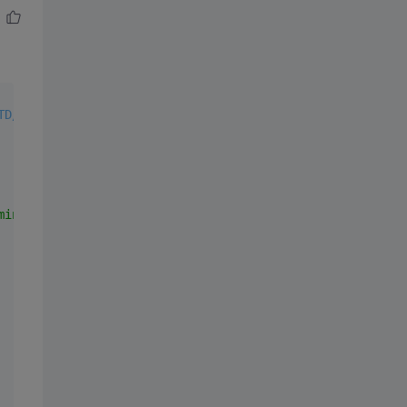
TD/xhtml1-transitional.dtd">
min.js"
>
</
script
>