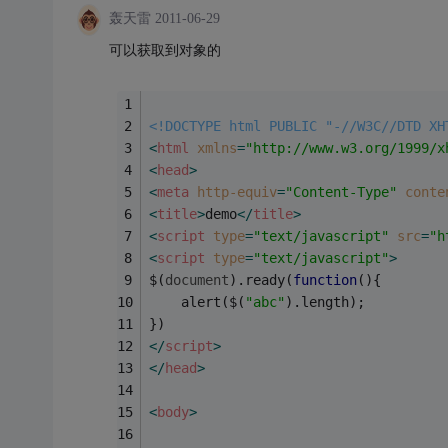
轰天雷
2011-06-29
可以获取到对象的
<!DOCTYPE html PUBLIC "-//W3C//DTD XH
<
html
xmlns
=
"http://www.w3.org/1999/x
<
head
>
<
meta
http-equiv
=
"Content-Type"
conte
<
title
>
demo
</
title
>
<
script
type
=
"text/javascript"
src
=
"h
<
script
type
=
"text/javascript"
>
$(
document
).ready(
function
(
)
{
	alert($(
"abc"
).length);
})
</
script
>
</
head
>
<
body
>