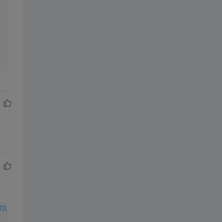
TD/xhtml1-transitional.dtd">