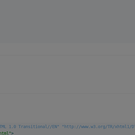
TML 1.0 Transitional//EN" "http://www.w3.org/TR/xhtml1/D
html"
>