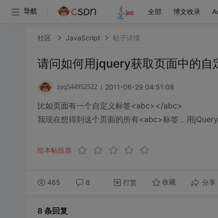
全部
博文收录
A
导航
社区
JavaScript
帖子详情
请问如何用jquery获取页面中的
2011-06-29 04:51:08
zyq544952522
比如页面有一个自定义标签<abc></abc>
我现在想得到这个页面的所有<abc>标签，用jQuer
给本帖投票
465
8
打赏
分享
收藏
8 条
回复