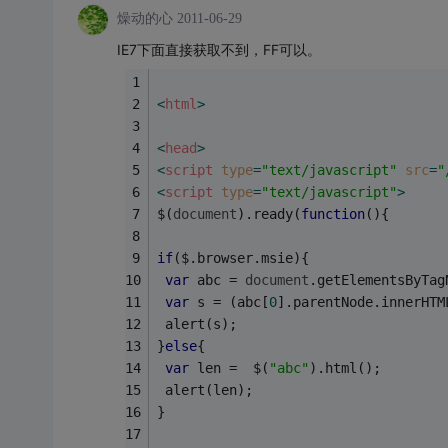
燥动的心
2011-06-29
IE7下面直接获取不到，FF可以。
<
html
>
<
head
>
<
script
type
=
"text/javascript"
src
=
"
<
script
type
=
"text/javascript"
>
$(
document
).ready(
function
(
)
{
if
($.browser.msie){
var
 abc = 
document
.getElementsByTag
var
 s = (abc[
0
].parentNode.innerHTM
 alert(s);
}
else
{
var
 len =  $(
"abc"
).html();
 alert(len);
}