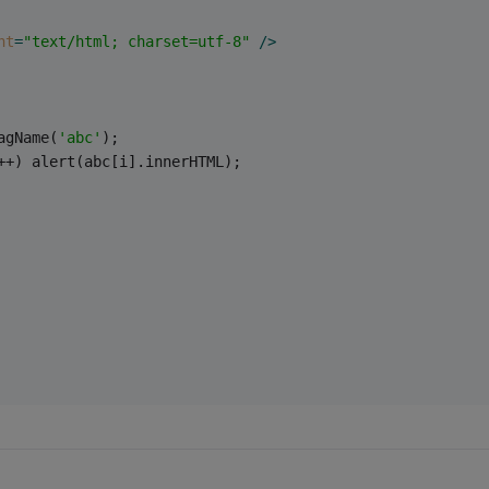
nt
=
"text/html; charset=utf-8"
 />
agName(
'abc'
);
++) alert(abc[i].innerHTML);