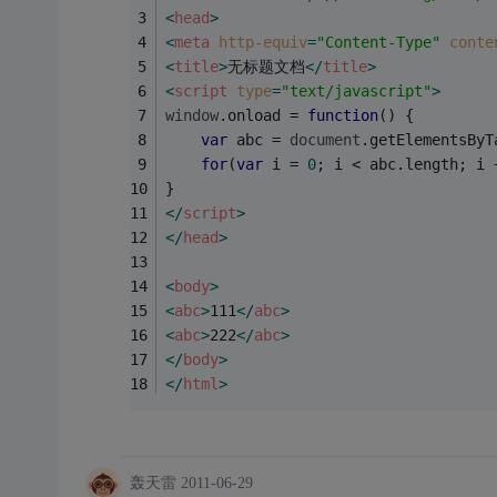
<
head
>
<
meta
http-equiv
=
"Content-Type"
conte
<
title
>
无标题文档
</
title
>
<
script
type
=
"text/javascript"
>
window
.onload = 
function
(
) 
{
var
 abc = 
document
.getElementsByT
for
(
var
 i = 
0
; i < abc.length; i 
}
</
script
>
</
head
>
<
body
>
<
abc
>
111
</
abc
>
<
abc
>
222
</
abc
>
</
body
>
</
html
>
轰天雷
2011-06-29