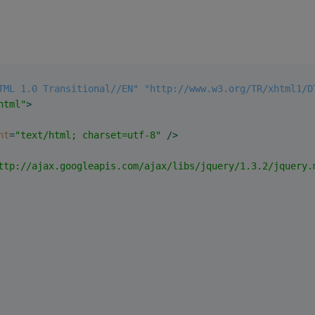
TML 1.0 Transitional//EN" "http://www.w3.org/TR/xhtml1/D
html"
>
nt
=
"text/html; charset=utf-8"
 />
ttp://ajax.googleapis.com/ajax/libs/jquery/1.3.2/jquery.