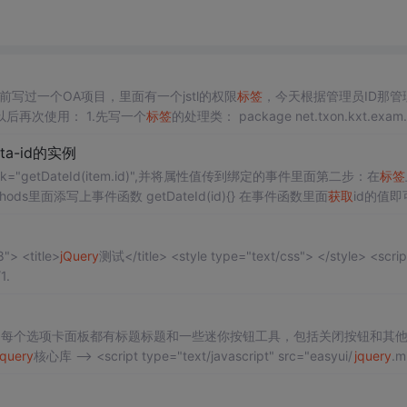
写过一个OA项目，里面有一个jstl的权限
标签
，今天根据管理员ID那管
后再次使用： 1.先写一个
标签
的处理类： package net.txon.kxt.exam.sys.
ta-id的实例
k="getDateId(item.id)",并将属性值传到绑定的事件里面第二步：在
标签
hods里面添写上事件函数 getDateId(id){} 在事件函数里面
获取
id的值即
<!DOCTYPE html> <html> <head> <meta charset=" utf-8"> <title>
jQuery
测试</title> <style type="text/css"> </style> <script typ
/1.
板。每个选项卡面板都有标题标题和一些迷你按钮工具，包括关闭按钮和其
jquery
核心库 --> <script type="text/javascript" src="easyui/
jquery
.mi