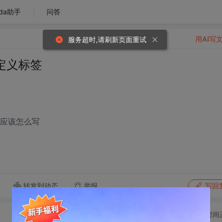
da助手
问答
用AI写
服务超时,请刷新页面重试
自定义标签
y应该怎么写
转发到动态
举报
写回
切换为时间