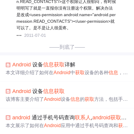
n.READ_CONTACTS"/>这个权限让人很郁闷，有时候
明明写了就是一直报你没有注册这个权限。解决办法
是改成<uses-permission android:name="android.per
mession.READ_CONTACTS"></user-permission>就
可以了。是不是让人很蛋疼。
2011-07-01
——到底了——
Android
设备
信息
获取
详解
本文详细介绍了如何在
Android
中
获取
设备的各种
信息
，包
括手机基本
信息
、屏幕尺寸、IMEI、硬件
信息
、
Android
版本、语言设置以及SD卡和内部存储的状态与容量。此
Android
设备
信息
获取
外，还提供了两个实用工具类DeviceInfoUtils和SDCardUtil
s，方便开发者轻松
获取
和管理设备存储
信息
。
该博客主要介绍了
Android
设备
信息
的
获取
方法，包括手机
基本
信息
（厂商、型号等）、宽高、IMEI、SD卡存储
信息
、RAM和ROM存储
信息
等。还提到
获取
部分
信息
需相应
android
通过手机号码查询
联系人
,
android
获取
手机
权限，如
获取
手机状态权限，之后代码要动态申请权限，
同时给出了封装的DeviceInfoUtils类。
本文展示了如何在
Android
应用中通过手机号码查询和
获取
手机通讯录
联系人
信息
，包括使用ContentResolver进行查