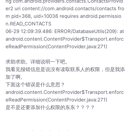
ng com.android.providers.contacts.ContactsProvid
er2 uri content://com.android.contacts/contacts fro
m pid=368, uid=10036 requires android.permissio
n.READ_CONTACTS
06-29 12:09:39.486: ERROR/DatabaseUtils(209): at
android.content.ContentProvider$Transport.enforc
eReadPermission(ContentProvider.java:271)
求助求助。详细说明一下吧。
我看见报错信息是说没有读取联系人的权限，但是我添
加了啊。
下面这个错误是什么意思？
android.content.ContentProvider$Transport.enforc
eReadPermission(ContentProvider.java:271)
是不是还要添加什么权限的东东？？？？