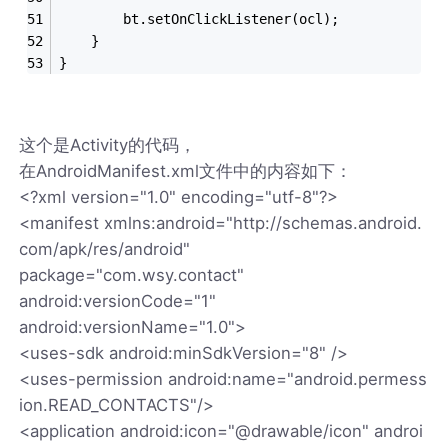
		bt.setOnClickListener(ocl);
    }
}
这个是Activity的代码，
在AndroidManifest.xml文件中的内容如下：
<?xml version="1.0" encoding="utf-8"?>
<manifest xmlns:android="http://schemas.android.
com/apk/res/android"
package="com.wsy.contact"
android:versionCode="1"
android:versionName="1.0">
<uses-sdk android:minSdkVersion="8" />
<uses-permission android:name="android.permess
ion.READ_CONTACTS"/>
<application android:icon="@drawable/icon" androi