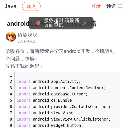
Java
登录
频道
加入
帖子详情
社区
Java
服务超时,请刷新
android2.2 获取联系人信息报错
页面重试
微笑浅浅
2011-06-29
哈喽各位，断断续续在学习android开发，今晚遇到一
个问题，求解~
先贴下我的源码：
import
 android.app.Activity;
import
 android.content.ContentResolver;
import
 android.database.Cursor;
import
 android.os.Bundle;
import
 android.provider.ContactsContract;
import
 android.view.View;
import
 android.view.View.OnClickListener;
import
 android.widget.Button;