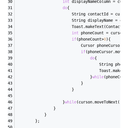
int
 displayNameColumn = curs
do
{
						String contactId = cu
						String displayName = 
						Toast.makeText(ContactIn
int
 phoneCount = curson.
if
(phoneCount>
0
){
							Cursor phoneCur
if
(phoneCursor.moveT
do
{
									Stri
									Toast.m
								}
while
(phoneCurs
							}
						}
					}
while
(curson.moveToNext());
				}
			}
		};