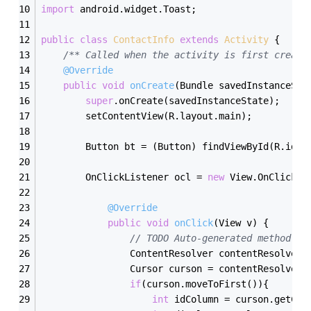
import
 android.widget.Toast;
public
class
ContactInfo
extends
Activity
{
/** Called when the activity is first create
@Override
public
void
onCreate
(Bundle savedInstanceSta
super
.onCreate(savedInstanceState);
        setContentView(R.layout.main);
        Button bt = (Button) findViewById(R.id.b
        OnClickListener ocl = 
new
 View.OnClickLi
@Override
public
void
onClick
(View v)
{
// TODO Auto-generated method st
				ContentResolver contentResolve
				Cursor curson = contentResolve
if
(curson.moveToFirst()){
int
 idColumn = curson.getCol