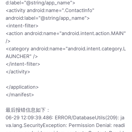
d:label="@string/app_name">
<activity android:name=".ContactInfo"
android:label="@string/app_name">
<intent-filter>
<action android:name="android.intent.action.MAIN"
/>
<category android:name="android.intent.category.L
AUNCHER" />
</intent-filter>
</activity>
</application>
</manifest>
最后报错信息如下：
06-29 12:09:39.486: ERROR/DatabaseUtils(209): ja
va.lang.SecurityException: Permission Denial: readi