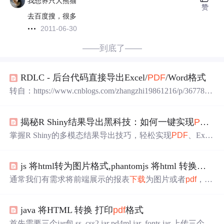
我想养只大熊猫
赞
去百度搜，很多
2011-06-30
——到底了——
RDLC - 后台代码直接导出Excel/
PDF
/Word格式
转自：https://www.cnblogs.com/zhangzhi19861216/p/367789
6.html 最近做报表功能，用到了.net的报表组件rdlc。 其中
有个功能就是后台代码直接输出Excel/
PDF
/Word格式的文
揭秘R Shiny结果导出黑科技：如何一键实现
PDF
、
件， 网上看了些资源，做个总结： 参考地址：https://forum
s.asp.net/t/1556522.aspx?RDLC+Export+direct...
掌握R Shiny的多模态结果导出技巧，轻松实现
PDF
、Exce
l、PPT一键同步生成。适用于报告自动化、数据可视化展
示等场景，通过统一接口调用多种导出功能，提升效率与
js 将html转为图片格式,phantomjs 将html 转换为图片或者
用户体验。方法简单高效，值得收藏。
通常我们有需求将前端展示的报表
下载
为图片或者
pdf
，那
么就需要将html 转为png/jpeg 或者
pdf
。下面讲解phantomjs
如何将html转图片和
pdf
.到官网
下载
对应的版本 ：
下载
链
java 将HTML 转换 打印
pdf
格式
接我
下载
的是window版 phantomjs2.1.1将安装目录下的bin
目录添加到环境变量，这个在全局都可以使用phantomjs 命
首先需要三个jar包 ss_css2.jar pd4ml.jar fonts.jar 上传三个jar