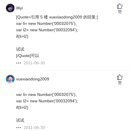
itliyi
赞
[Quote=引用 5 楼 xuexiaodong2009 的回复:]
var li= new Number('00032075');
var l2= new Number('00032094');
if(li>l2)
试试
[/Quote]可以
2011-06-30
xuexiaodong2009
赞
var li= new Number('00032075');
var l2= new Number('00032094');
if(li>l2)
试试
2011-06-30