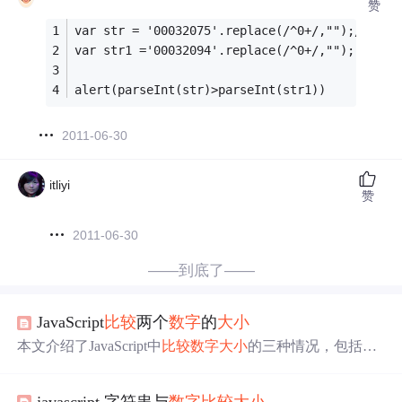
赞
var str = '00032075'.replace(/^0+/,"");/
var str1 ='00032094'.replace(/^0+/,"");
alert(parseInt(str)>parseInt(str1))
2011-06-30
itliyi
赞
2011-06-30
——到底了——
JavaScript
比较
两个
数字
的
大小
本文介绍了JavaScript中
比较
数字
大小
的三种情况，包括纯
数字
、
数字
与字符串
数字
以及字符串
数字
之间的
比较
，并
强调了在
比较
时需注意类型转换。此外，针对
JS
中超过2
javascript 字符串与
数字
比较
大小