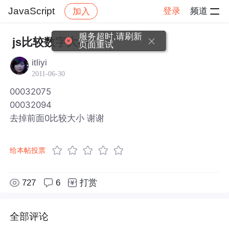
JavaScript
登录
频道
加入
帖子详情
社区
JavaScript
服务超时,请刷新
js比较数字大小
页面重试
itliyi
2011-06-30
00032075
00032094
去掉前面0比较大小 谢谢
给本帖投票
727
6
打赏
全部评论