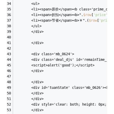
		<ul>
        <li><span>原价</span><b class='prime_cos
        <li><span>折扣</span><b>".
$row
[
'price'
].
"
        <li><span>节省</span><b>￥".(
$row
[
'price'
        </ul>
		</div>
		</div>
		<div class='mb_0624'>
		<div class='deal_djs' id='remainTime_".
$
		<script>alert('good');</script>
		</div>
		</div>
		<div id='tuanState' class='mb_0626'><b>"
		</div>
		</div>
		<div style='clear: both; height: 0px;'> 
		</div>