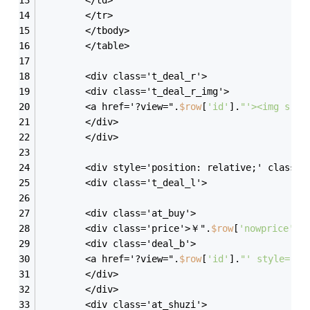
		</tr>
		</tbody>
		</table>
		<div class='t_deal_r'>
		<div class='t_deal_r_img'>
		<a href='?view=".
$row
[
'id'
].
"'><img src=
		</div>
		</div>
		<div style='position: relative;' class='
		<div class='t_deal_l'>
		<div class='at_buy'>
		<div class='price'>￥".
$row
[
'nowprice'
].
		<div class='deal_b'>
		<a href='?view=".
$row
[
'id'
].
"' style='wi
		</div>
		</div>
		<div class='at_shuzi'>