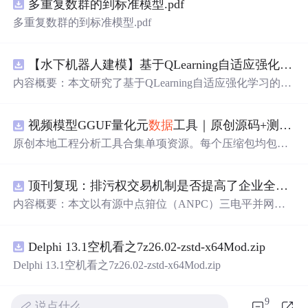
多重复数群的到标准模型.pdf
多重复数群的到标准模型.pdf
【水下机器人建模】基于QLearning自适应强化学习PID控制器在AUV中的应用研究（Matlab代码实现）
内容概要：本文研究了基于QLearning自适应强化学习的PI
D控制器在自主水下航行器（AUV）中的应用，通过Matla
b代码实现了对水下机器人的动力学建模与运动控制。重点
视频模型GGUF量化元
数据
工具｜原创源码+测试+离线报告
探讨了将强化学习算法QLearning与
传
统PID控制相结合的
方法，以提升AUV在复杂、时变及非线性水下环境中的自
原创本地工程分析工具合集单项资源。每个压缩包均包含
适应控制能力。文中系统分析了AUV的运动学与动力学特
完
整 Java
Script
/Node.js 源码、3 项自动化测试、可复现合
性，阐述了
传
统PID参数整定面临的挑战，并提出采用QLe
成示例、离线
HTML
/JSON/SVG 报告、1080×720 真实运行
arning算法在线动态优化PID控制器的比例、积分和微分参
顶刊复现：排污权交易机制是否提高了企业全要素生产率 -来自中国上市公司的证据（论文+
效果图、README、运行说明、功能清单、MIT License
数，从而实现对系统误差、响应速度、超调量等性能指标
及原创授权声明。Node.js 18+ 可直接运行，零第三方运行
内容概要：本文以有源中点箝位（ANPC）三电平并网逆
的综合优化。通过Matlab仿真实验验证了该复合控制策略
依赖，适合开发者进行工程预检、质量审查和交付复核。
变器为研究对象，提出并构建了一套融合双极性倍频脉宽
在轨迹跟踪精度、抗外部干扰能力和系统鲁棒性方面的显
调制（DPWMA）、正负序分离锁相控制与电网电压前馈
著优势，充分展示了强化学习在智能水下装备自主控制领
Delphi 13.1空机看之7z26.02-zstd-x64Mod.zip
的一体化高性能并网控制策略。通过深入分析ANPC三电
域的可行性和应用潜力。; 适合人群：具备自动控制理论基
平拓扑在开关损耗均衡、中点电位可控性及输出谐波低等
Delphi 13.1空机看之7z26.02-zstd-x64Mod.zip
础、强化学习基础知识及Matlab编程能力的研究生、科研
方面的结构优势，确立了其作为大功率高质量并网系统的
人员和自动化、海洋工程、机器人等相关领域的技术研发
硬件基础。在此基础上，DPWMA调制策略有效提升等效
人员。; 使用场景及目标：①用于水下机器人、无人潜航器
9
开关频率，显著降低输出电流电压的总谐波畸变率，优化
说点什么…