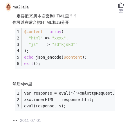
ma2jiajia
赞
一定要把JS脚本嵌套到HTML里？？
你可以在后台把HTML和JS分开
$content
 = 
array
(
"html"
 => 
"xxxx"
,
"js"
   => 
"sdfkjskdf"
);
echo
 json_encode(
$content
);
exit
();
然后ajax里
var response = eval("{"+xmlHttpRequest.respon
xxx.innerHTML = response.html;
eval(response.js);
2011-07-01