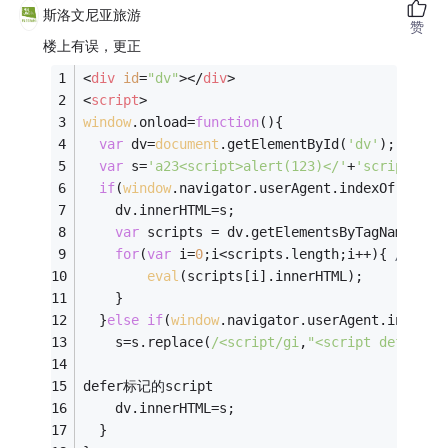
斯洛文尼亚旅游
赞
楼上有误，更正
<
div
id
=
"dv"
>
</
div
>
<
script
>
window
.onload=
function
(
)
{
var
 dv=
document
.getElementById(
'dv'
);
var
 s=
'a23<script>alert(123)</'
+
'script>afa
if
(
window
.navigator.userAgent.indexOf(
"Fire
    dv.innerHTML=s;
var
 scripts = dv.getElementsByTagName(
"sc
for
(
var
 i=
0
;i<scripts.length;i++){ 
//一段一
eval
(scripts[i].innerHTML); 
    } 
  }
else
if
(
window
.navigator.userAgent.indexOf
    s=s.replace(
/<script/gi
,
"<script defer "
)
defer标记的script 
    dv.innerHTML=s; 
  } 