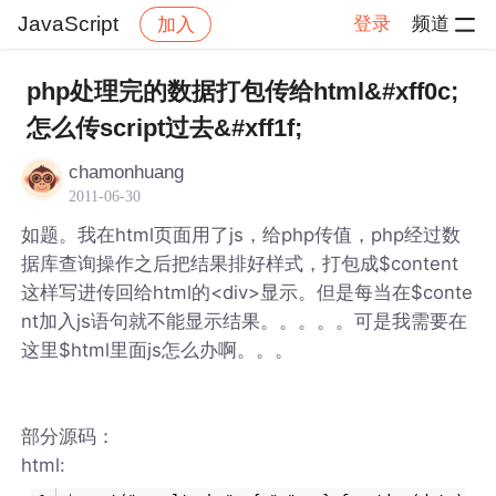
JavaScript
登录
频道
加入
帖子详情
社区
JavaScript
php处理完的数据打包传给html&#xff0c;
怎么传script过去&#xff1f;
chamonhuang
2011-06-30
如题。我在html页面用了js，给php传值，php经过数
据库查询操作之后把结果排好样式，打包成$content
这样写进传回给html的<div>显示。但是每当在$conte
nt加入js语句就不能显示结果。。。。。可是我需要在
这里$html里面js怎么办啊。。。
部分源码：
html: