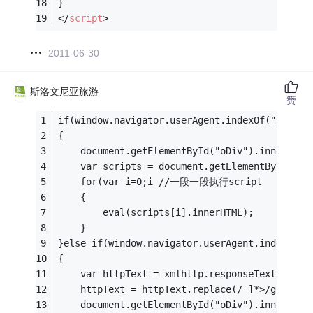
}
</
script
>
2011-06-30
斯洛文尼亚旅游
赞
if(window.navigator.userAgent.indexOf("Firef
{ 
    document.getElementById("oDiv").innerHTML
    var scripts = document.getElementById("oD
    for(var i=0;i //一段一段执行script 
    { 
        eval(scripts[i].innerHTML); 
    } 
}else if(window.navigator.userAgent.indexOf("
{ 
    var httpText = xmlhttp.responseText; 
    httpText = httpText.replace(/ ]*>/g
    document.getElementById("oDiv").innerHTML