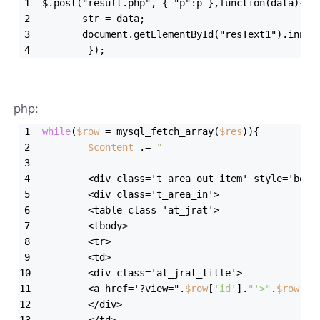
$.post("result.php", { "p":p },function(data){
       str = data;
       document.getElementById("resText1").inner
		});
php:
while
(
$row
 = mysql_fetch_array(
$res
)){
$content
 .= 
"
		<div class='t_area_out item' style='bord
		<div class='t_area_in'>
		<table class='at_jrat'>
		<tbody>
		<tr>
		<td>
		<div class='at_jrat_title'>
		<a href='?view=".
$row
[
'id'
].
"'>"
.
$row
[
'n
		</div>
		</td>