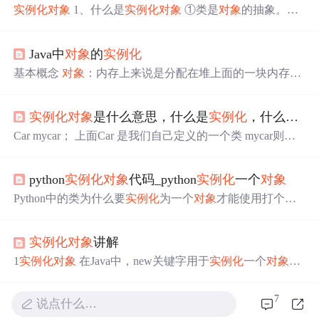
实例化
对象
1、什么是
实例化
对象
①类是
对象
的抽象。
对
象
是类的具体实例，需要通过类来创建 ②创建
对象
的过程
称为
实例化
——意思是类是抽象的，需要通过创建
对象
（
Java中
对象
的
实例化
实例化
对象
）来使用类的功能 2、
实例化
对象
的两个步骤
①使用new操作符为
对象
的各个实例变量分配内存并赋初
基本概念
对象
：内存上来说是分配在堆上面的一块内存区
始值 ②使用构造方法对
对象
的各个实例变量赋值，并返回
域 类：把一类具体事物相同特征，功能/行为抽象为属性与
一个引用声明的
对象
变量 ——
对象
变量保存在栈内存中
方法过程。 类是
对象
的模板，
对象
是类的具体表现。 构造
——分配给
对象
的内存，称为
对象
的实体，保存在堆内存
实例化
对象
是什么意思，什么是
实例化
，什么是
对
函数：与类名同名的函数,用来
实例化
对象
并初始化成员变
中 ——返回给
对象
变量的是这些实例变量内存位置的首地
量。 类的结构： 静态块：当对应的class文件被首次加载到
Car mycar； 上面Car 是我们自己定义的一个类 mycar则先
址值 3、
实例化
对象
例子 class Te
虚拟机时执行。 代码块 构造函数 静态属性与变量首先加
可看作是变量名。 其实也就叫做
对象
，在C#入门经典一书
载。其次时静态块，之后是代码块，最后是构造函数。 在
里称它为命名实例。 书中说
对象
和类的实例的含义相同。
方法区中，存储了每个类的信息（包括类的名称、方法信
python
实例化
对象
代码_python
实例化
一个
对象
那么怎么完成
实例化
呢。我们创建一个
对象
需要对它初始
息、字段信息）、静态变量、常量以及编译器编译后的代
化数据。能够有这一作用的是什么呢？——构造函数。所
Python中的类为什么要
实例化
为一个
对象
才能使用打个比
码等。【包.
以就有了 Car mycar= new Car(); 当我们自己定义了与类同
方: class 人类(object): def __init__(self,性别,年龄,姓名等等): s
名的有参构造函数时，假设参数类型是整型的，...
elf.性别=性别 self.年龄=年龄 self.姓名=姓名 def 说话(self,要
实例化
对象
讲解
说的话): print(要说的话) .. 小明=人类(男,3岁,小明) 小明.说
话('欢迎来到CSS布局HTML。有关python
实例化
一个
对象
1
实例化
对象
在Java中，new关键字用于
实例化
一个
对象
。
的问...
new运算符在内存中创建一个
对象
，并返回对新创建的
对
象
的一个引用。只要我们的程序保留对该
对象
的一个引
7
说点什么…
用，那么这个
对象
将一直保留在内存中。 下面的语句声明