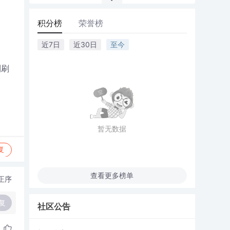
积分榜
荣誉榜
近7日
近30日
至今
到刷
暂无数据
复
查看更多榜单
正序
复
社区公告