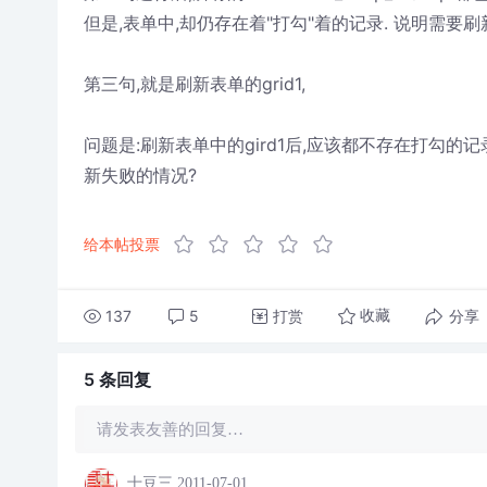
但是,表单中,却仍存在着"打勾"着的记录. 说明需要刷新
第三句,就是刷新表单的grid1,
问题是:刷新表单中的gird1后,应该都不存在打勾的
新失败的情况?
给本帖投票
137
5
打赏
分享
收藏
5 条
回复
请发表友善的回复…
十豆三
2011-07-01