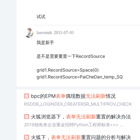
试试
lawrendc
2011-07-01
我是新手
是不是需要重置一下RecordSource
grid1.RecordSource=Space(0)
grid1.RecordSource=PaiCheDan_temp_SQ
bpc的EPM
表单
偶现数据
无法
刷新
情况
RSDDB_LOGINDEX_CREATERSR_MULTIPROV_CHECK
火狐浏览器下，
表单
无法
刷新
重置的解决办法
2019独角兽企业重金招聘Python工程师标准>>> ...
火狐下，
表单
无法
刷新
重置问题的分析与解决