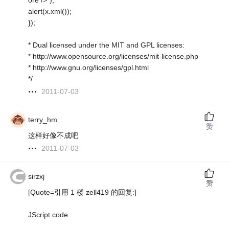
ore />");
alert(x.xml());
});
* Dual licensed under the MIT and GPL licenses:
* http://www.opensource.org/licenses/mit-license.php
* http://www.gnu.org/licenses/gpl.html
*/
2011-07-03
terry_hm
赞
这样好像不成吧
2011-07-03
sirzxj
赞
[Quote=引用 1 楼 zell419 的回复:]
JScript code