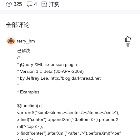
325
4
打赏
全部评论
terry_hm
赞
已解决
/*
* jQuery XML Extension plugin
* Version 1.1 Beta (30-APR-2009)
* by Jeffrey Lee, http://blog.darkthread.net
*
* Examples:
$(function() {
var x = $("<xml><items><center /></items></xml>");
x.find("center").appendXml("<bottom />").prependX
ml("<top />");
x.find("center").afterXml("<after />").beforeXml("<bef