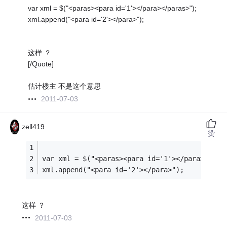
var xml = $("<paras><para id='1'></para></paras>");
xml.append("<para id='2'></para>");
这样 ？
[/Quote]
估计楼主 不是这个意思
2011-07-03
zell419
赞
var xml = $("<paras><para id='1'></para></par
xml.append("<para id='2'></para>");
这样 ？
2011-07-03