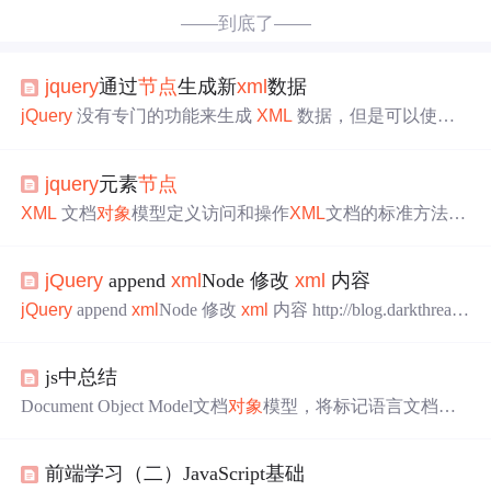
——到底了——
jquery
通过
节点
生成新
xml
数据
jQuery
没有专门的功能来生成
XML
数据，但是可以使用
j
Query
的 $.parse
XML
函数将字符串解析为
XML
对象
，然
后使用 DOM 操作来创建
节点
并将它们
添加
到
XML
对象
jquery
元素
节点
中。 例如，要创建一个名为 <message> 的
节点
，并将它
添
加
到一个空的
XML
对象
中，可以使用以下代码： // 创建空
XML
文档
对象
模型定义访问和操作
XML
文档的标准方法。
的
XML
对象
var
xml
= $.parse
XML
("&l...
DOM 将
XML
文档作为一个树形结构，而树叶被定义为
节
点
Js 源代码 <div id”box”> <p></p> </div> js创建元素
节点
jQuery
append
xml
Node 修改
xml
内容
4.通过console.Log(p)控制器输出得到<p></p> 5. 根据 DO
M，
XML
文档中的每个成分都是一个
节点
。 DOM 是这样
jQuery
append
xml
Node 修改
xml
内容 http://blog.darkthread.
规定的： 整个文档是一个文档
节点
每个
XML
标签是一个
net/blogs/darkthreadtw/archive/2009/04/29/
jquery
-
xml
ext-plugi
元素
节点
n.aspx
jQuery
读取
xml
内容是很简单的操作，但是，要修改
js中总结
就麻烦了。上面给了1个plugin，可以试试...
Document Object Model文档
对象
模型，将标记语言文档的
各个组成部分，封装为
对象
。可以使用这些
对象
，对标记
语言文档进行CRUD的动态操作W3C DOM 标准被分为 3
前端学习（二）JavaScript基础
个不同的部分：核心 DOM ：针对所有文档类型的标准模