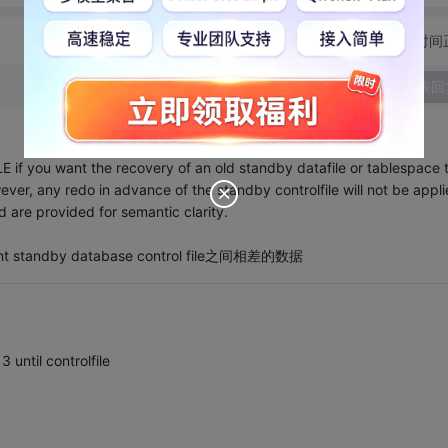
切换为时间
发表回
you want the recovery of an old standby datafile or tablespace 
ver, any redo in advance of the standby controlfile will not be appli
re provided for semantic clarity.
 standby database control file之间相差的数据
 until controlfile