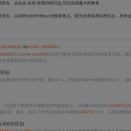
tive redo都丢失，会先去 自动 应用归档日志,可以实现最大的恢复；
ctive redo都丢失，以旧的redo中的scn为恢复终点。因为没有应用归档日志，所有
data
base
re
cover
data
file
；
ata
file
和re
cover
data
file
命令进行数据文件的离线和在线恢复过程。通
并将其重新设置为在线状态。
p的区别
line drop在数据库管理中的区别，通过学习，对这两种操作的理解更加深入，确
，并提供了脚本用于调整这些对象的大小，从而解决RESIZE
DATA
FILE
存储空间。最后，提供了优化后的命令来调整
DATA
FILE
大小，以提高数据
FLINE的区别