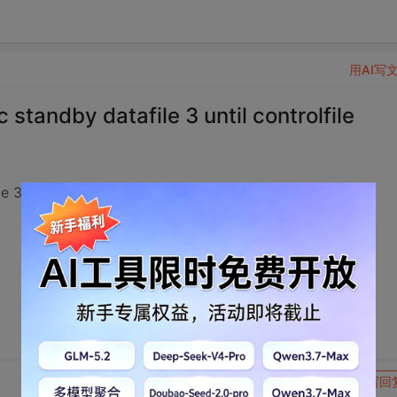
用AI写
standby datafile 3 until controlfile
 3 until controlfile
转发到动态
举报
写回