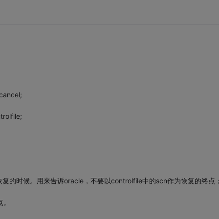
cancel;
olfile;
候。用来告诉oracle，不要以controlfile中的scn作为恢复的终点
终点。