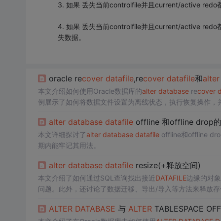
3. 如果 丢失当前controlfile并且current/ac
4. 如果 丢失当前controlfile并且current/a
失数据。
oracle re
cover
data
file
,re
cover
data
file
和
alter
本文介绍如何使用Oracle数据库的
alter
data
base
re
cover
d
例展示了如何将数据文件设置为离线状态，执行恢复操作，
alter
data
base
data
file
offline 和offline dro
本文详细探讨了
alter
data
base
data
file
offline和off
期内能牢记其用法。
alter
data
base
data
file
resize(+释放空间)
本文介绍了如何通过SQL查询找出接近
DATA
FILE
边缘的对象
问题。此外，还讨论了数据迁移、导出/导入等方法来释放
能。
ALTER
DATA
BASE
与
ALTER
TABLESPACE OF