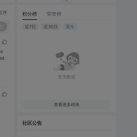
正序
积分榜
荣誉榜
复
近7日
近30日
至今
to
ed.
暂无数据
查看更多榜单
社区公告