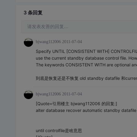
3 条
回复
请发表友善的回复…
bjwang112006
2011-07-04
Specify UNTIL [CONSISTENT WITH] CONTROLFILE if 
use the current standby database control file. Howe
The keywords CONSISTENT WITH are optional and a
到底是恢复还是不恢复 old standby datafile 和current
bjwang112006
2011-07-04
[Quote=引用楼主 bjwang112006 的回复:]
alter database recover automatic standby datafile 3
until controlfile是啥意思