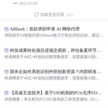
2011-07-03
加载更多回复（1）
AIHawk：首款求职申请 AI 网络代理
求职助手AI智能代理AIHawk致力于简化求职过程，通过自
动化职位申请流程。借助人工智能，它能够帮助用户以定
制化的方式申请多个职位。
科技成果转化项目进场交易前，评估备案环节需要准备哪些材料？.docx
科易网基于40亿+科创知识图谱数据库，深度探索AI技术
在技术转移、成果转化、技术经纪、知识产权、产业创
新、科技招商等垂直领域的多样化应用场景，研究科技创
国央企如何系统识别外部创新资源？内部研发体系完善，但对外部高校、中小科技企业技术能力缺乏动态认知。.docx
新领域的AI+数智化解决方案，推动科技创新与产业创新
智能化发展。
科易网基于40亿+科创知识图谱数据库，深度探索AI技术
在技术转移、成果转化、技术经纪、知识产权、产业创
新、科技招商等垂直领域的多样化应用场景，研究科技创
【高速互连技术】基于UIO机制的PCIe无序I/O扩展：多路径架构下内存请求的高性能传输与排序控制方案设计
新领域的AI+数智化解决方案，推动科技创新与产业创新
智能化发展。
内容概要：本文档为PCI-SIG发布的工程变更通知（EC
N），介绍了名为“无序输入/输出（Unordered I/O, UIO）”