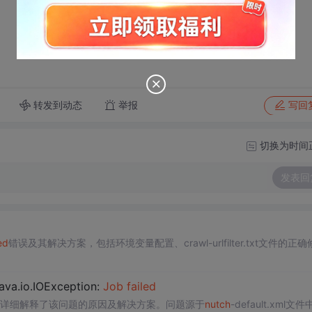
转发到动态
举报
写回
切换为时间
发表回
ed
错误及其解决方案，包括环境变量配置、crawl-urlfilter.txt文件的正确
va.io.IOException:
Job
failed
详细解释了该问题的原因及解决方案。问题源于
nutch
-default.xml文件中