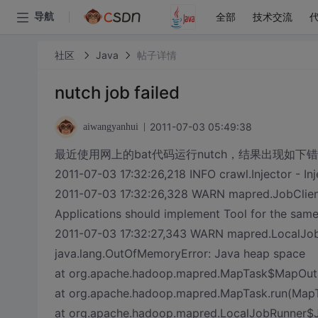
全部
技术交流
导航
社区
Java
帖子详情
nutch job failed
2011-07-03 05:49:38
aiwangyanhui
最近使用网上的bat代码运行nutch，结果出现如下
2011-07-03 17:32:26,218 INFO crawl.Injector - Inj
2011-07-03 17:32:26,328 WARN mapred.JobClient
Applications should implement Tool for the same
2011-07-03 17:32:27,343 WARN mapred.LocalJob
java.lang.OutOfMemoryError: Java heap space
at org.apache.hadoop.mapred.MapTask$MapOutpu
at org.apache.hadoop.mapred.MapTask.run(MapT
at org.apache.hadoop.mapred.LocalJobRunner$J