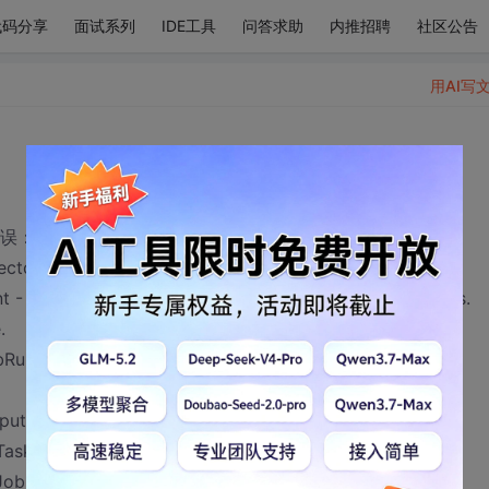
代码分享
面试系列
IDE工具
问答求助
内推招聘
社区公告
用AI写
错误：
ector: Converting injected urls to crawl db entries.
 - Use GenericOptionsParser for parsing the arguments.
.
Runner - job_local_0001
tBuffer.<init>(MapTask.java:498)
ask.java:305)
ob.run(LocalJobRunner.java:138)