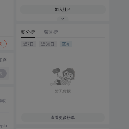
加入社区
积分榜
荣誉榜
复
近7日
近30日
至今
正序
复
暂无数据
修改
查看更多榜单
plu