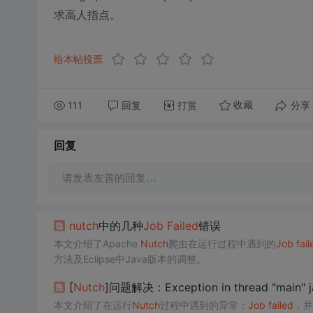
求高人指点。
给本帖投票
111
回复
打赏
分享
收藏
回复
请发表友善的回复…
nutch
中的几种
Job
Failed
错误
本文介绍了Apache
Nutch
爬虫在运行过程中遇到的
Job
fail
方法及Eclipse中Java版本的调整。
[
Nutch
]问题解决：Exception in thread "main" ja
本文介绍了在运行
Nutch
过程中遇到的异常：
Job
failed
，并