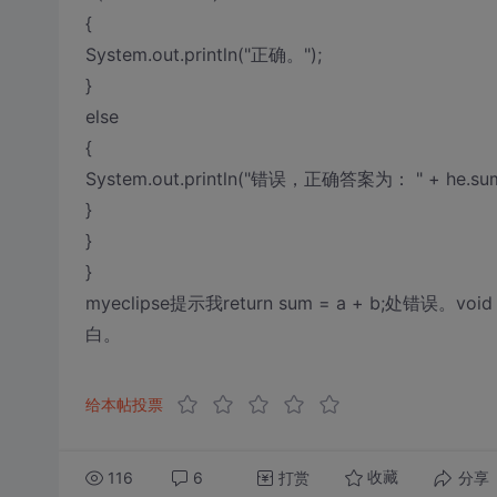
{
System.out.println("正确。");
}
else
{
System.out.println("错误，正确答案为： " + he.sum
}
}
}
myeclipse提示我return sum = a + b;处错误。voi
白。
给本帖投票
116
6
打赏
分享
收藏