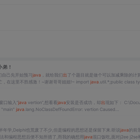
小弟！
们自己先开始预习
java
，就给我们
出
了个题目就是做个可以加减乘除的计
在这里不胜感激！~谢谢哥哥姐姐!~ import
java
.util.*;public class t
符窗口输入“
java
vertion”,想看看
java
安装是否成功，却
出
现如下： C:\Doc
d "main"
java
.lang.NoClassDefFoundError: vertion Caused...
年学,Delphi也荒废了不少,但是编程的思想还是保留下来.听说
java
的前
法和编程思想后便不知所措了,而我的确想用
java
混口饭吃,面对j2ee j2se