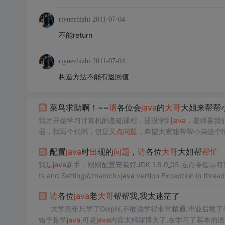
riyuezhizhi
2011-07-04
不能return
riyuezhizhi
2011-07-04
构造方法不能有返回值
菜鸟求助啊！~~
请
各位会
java
的
大哥
大姐来帮帮
我才开始学习计算机的基础课程，还没学到
java
，老师要我
器，我写个代码，但是又
点
问题
，希望大家能帮帮小弟这个忙，
blic static void main(String[] args) { int a,b
配置
java
时
出
现的
问题
，
请
各位
大哥
大姐帮
帮忙
我是
java
新手，刚刚配置安装好JDK 1.6.0_05,在命令提示
ts and Settings\zhamch>
java
vertion Exception in threa
请
各位
java
老
大哥
帮帮我,我太迷茫了
大学四年只学了Delphi,不敢说学得非常精通.毕业后教了半
错于是学
java
,可是
java
内容太精深博大了,在学习了基本的语