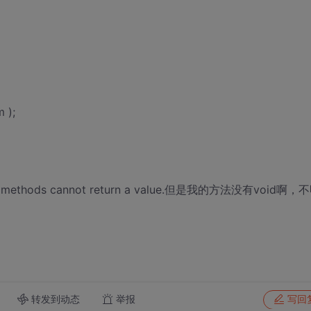
 );
d methods cannot return a value.但是我的方法没有void啊，
转发到动态
举报
写回