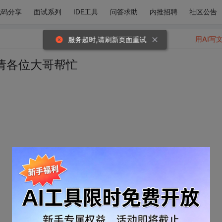
代码分享
面试系列
IDE工具
问答求助
内推招聘
社区公告
用AI写
服务超时,请刷新页面重试
，请各位大哥帮忙