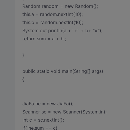
Random random = new Random();
this.a = random.nextInt(10);
this.b = random.nextInt(10);
System.out.println(a + "+" + b+ "=");
return sum = a + b ;
}
public static void main(String[] args)
{
JiaFa he = new JiaFa();
Scanner sc = new Scanner(System.in);
int c = sc.nextInt();
if( he.sum == c)