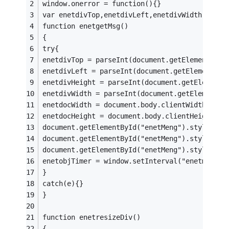
window.onerror = function(){}
var enetdivTop,enetdivLeft,enetdivWidth,enetd
function enetgetMsg()
{
try{
enetdivTop = parseInt(document.getElementById
enetdivLeft = parseInt(document.getElementByI
enetdivHeight = parseInt(document.getElementB
enetdivWidth = parseInt(document.getElementBy
enetdocWidth = document.body.clientWidth;
enetdocHeight = document.body.clientHeight;
document.getElementById("enetMeng").style.top
document.getElementById("enetMeng").style.lef
document.getElementById("enetMeng").style.vis
enetobjTimer = window.setInterval("enetmoveDi
}
catch(e){}
}
function enetresizeDiv()
{