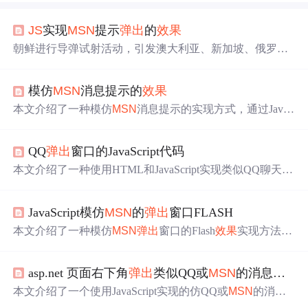
JS
实现
MSN
提示
弹出
的
效果
朝鲜进行导弹试射活动，引发澳大利亚、新加坡、俄罗斯
及法国等国的强烈关注与回应。各国纷纷表示遗憾并呼吁
国际社会采取措施。
模仿
MSN
消息提示的
效果
本文介绍了一种模仿
MSN
消息提示的实现方式，通过JavaS
cript代码在网页上创建类似
MSN
消息的弹窗
效果
。当页面
加载时，右下角会
弹出
消息框。
QQ
弹出
窗口的JavaScript代码
本文介绍了一种使用HTML和JavaScript实现类似QQ聊天软
件中
弹出
消息窗口的方法。通过自定义JavaScript类`CLASS
_
MSN
_MESSAGE`，可以创建带有标题、消息内容及操作
JavaScript模仿
MSN
的
弹出
窗口FLASH
按钮的动态弹窗，并控制其显示与隐藏的动画
效果
。
本文介绍了一种模仿
MSN
弹出
窗口的Flash
效果
实现方法，
通过JavaScript控制弹窗的显示位置及动画
效果
，并提供了
可自定义的源文件路径、宽度、高度及时间参数。
asp.net 页面右下角
弹出
类似QQ或
MSN
的消息提示
本文介绍了一个使用JavaScript实现的仿QQ或
MSN
的消息
提示框
效果
。该提示框可以在页面右下角
弹出
，并提供了