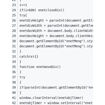
i+=1
if(i>600) enetcloseDiv()
try{
enetdivHeight = parseInt(document.getElementB
enetdivWidth = parseInt(document.getElementBy
enetdocWidth = document.body.clientWidth;
enetdocHeight = document.body.clientHeight;
document.getElementById("enetMeng").style.top
document.getElementById("enetMeng").style.lef
}
catch(e){}
}
function enetmoveDiv()
{
try
{
if(parseInt(document.getElementById("enetMeng
{
window.clearInterval(enetobjTimer)
enetobjTimer = window.setInterval("enetresi