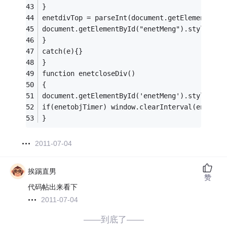
}
enetdivTop = parseInt(document.getElementById
document.getElementById("enetMeng").style.top
}
catch(e){}
}
function enetcloseDiv()
{
document.getElementById('enetMeng').style.vis
if(enetobjTimer) window.clearInterval(enetobj
}
2011-07-04
挨踢直男
赞
代码帖出来看下
2011-07-04
——到底了——