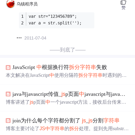
乌镇程序员
赞
var str="123456789";
var a = str.split('');
2011-07-04
——到底了——
JavaScript
中
根据换行符
拆分
字符串
失败
本文解决在JavaScript
中
使用分隔符
拆分
字符串
时遇到的
问
题
，指出正确的分隔符应为\n，确保
字符串
正确
拆分
。
java与javascript传值_
js
p页面
中
javascript与java脚本之间传值的
博客讲述了
js
p页面
中
一个javascript方法，接收后台传来的
字符串
集合，遍历
拆分
字符串
后调用initialize()方法并传
值。但monitorname能获取值却传递不下去，作者在initialize
join为什么每个字符都分割了
js
_
js
分割
字符串
()方法注释里说明了
问题
，希望有人帮忙解决。
博客主要讨论了
JS
中
字符串
的
拆分
处理。提到先用substrin
g方法处理，获取分隔符左右的字串；也指出正常
拆分
最好