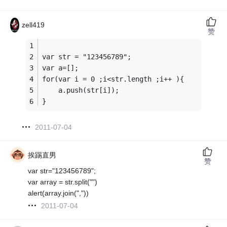
zell419
赞
var str = "123456789";
var a=[];
for(var i = 0 ;i<str.length ;i++ ){
    a.push(str[i]);
}
2011-07-04
挨踢直男
赞
var str="123456789";
var array = str.split("")
alert(array.join(","))
2011-07-04