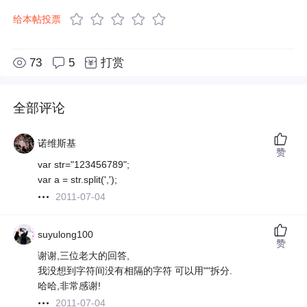
给本帖投票
73
5
打赏
全部评论
诺维斯基
赞
var str="123456789";
var a = str.split(',');
2011-07-04
suyulong100
赞
谢谢,三位老大的回答,
我没想到字符间没有相隔的字符 可以用""拆分.
哈哈,非常感谢!
2011-07-04