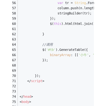
var
 tr = 
String
.Format(
'<
                    column.push(n.length * la
                    stringBuilder(tr);
                });
                $(
this
).html(html.join(
""
));
            }
//调用
            $(
'#tb'
).GenerateTable({
binaryArray
: [[
'小牛'
, 
'小雪'
,
            });
        });
</
script
>
</
head
>
<
body
>