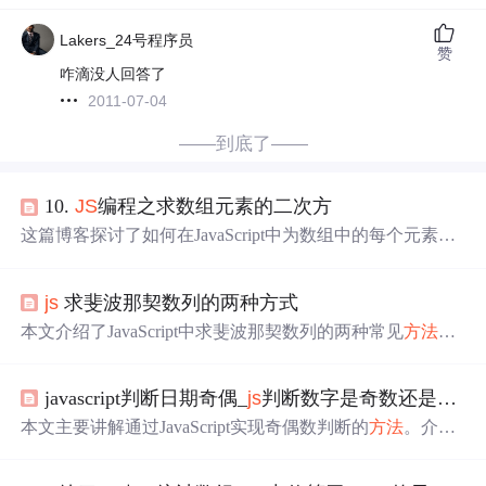
Lakers_24号程序员
赞
咋滴没人回答了
2011-07-04
——到底了——
10.
JS
编程之求数组元素的二次方
这篇博客探讨了如何在JavaScript中为数组中的每个元素求
二次方，提供了两种
方法
：一是通过函数调用求平方并创
建新数组；二是利用for...of循环遍历并推入新数组。强调
js
求斐波那契数列的两种方式
了不要直接修改原始数组。
本文介绍了JavaScript中求斐波那契数列的两种常见
方法
：
一是使用循环结构，二是运用递归函数。通过这两种方
式，可以有效地计算出斐波那契数列的任意项。
javascript判断日期奇偶_
js
判断数字是奇数还是偶数的2种
本文主要讲解通过JavaScript实现奇偶数判断的
方法
。介绍
了两种方式，一是使用求余%，包括if...else和三元运算形
式；二是使用按位与运算&，同样有if...else和三元运算形