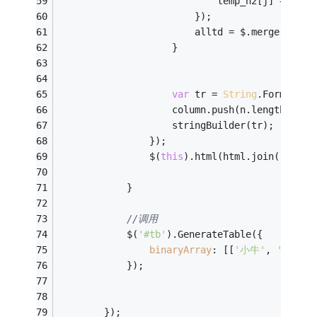
                            temp_n2[j] = 
Stri
                        });
                        alltd = $.merge(alltd
                    }
var
 tr = 
String
.Format(
'<
                    column.push(n.length * la
                    stringBuilder(tr);
                });
                $(
this
).html(html.join(
""
));
            }
//调用
            $(
'#tb'
).GenerateTable({
binaryArray
: [[
'小牛'
, 
'小雪'
]
            });
        });