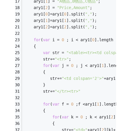
    ary1[
1
] = 
"A物品,B物品,C物品"
;
    ary1[
2
] = 
"Price,Amount"
;
    ary1[
0
]=ary1[
0
].split(
","
);
    ary1[
1
]=ary1[
1
].split(
","
);
    ary1[
2
]=ary1[
2
].split(
","
);
for
(
var
 i = 
0
 ; i < ary1[
0
].length ; i ++
    {
var
 str = 
"<table><tr><td colspan='6'
        str+=
"<tr>"
;
for
(
var
 j = 
0
 ; j < ary1[
1
].length ; 
        {
           str+=
"<td colspan='2'>"
+ary1[
1
][j]
        }
        str+=
"</tr><tr>"
for
(
var
 f = 
0
 ;f <ary1[
1
].length ; f 
        {
for
(
var
 k = 
0
 ; k < ary1[
2
].lengt
            {
                str+=
"<td>"
+ary1[
2
][k]+
"</td>