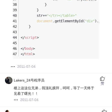
            }
        }
        str+=
"</tr></table>"
document
.getElementById(
"div"
).innerH
    }
</
script
>
</
body
>
</
html
>
2011-07-04
Lakers_24号程序员
赞
楼上这这位兄弟，我顶礼膜拜，呵呵，等了一天终于
见着了曙光！！
2011-07-04