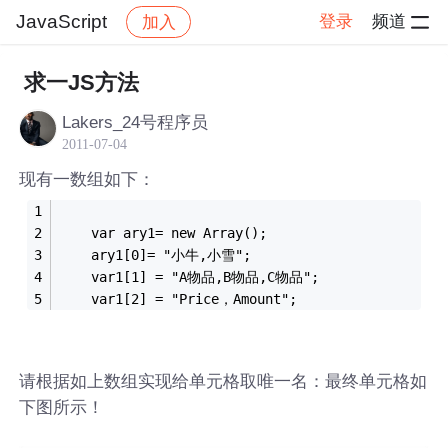
JavaScript
登录
频道
加入
帖子详情
社区
JavaScript
求一JS方法
Lakers_24号程序员
2011-07-04
现有一数组如下：
    var ary1= new Array();
    ary1[0]= "小牛,小雪";
    var1[1] = "A物品,B物品,C物品";
    var1[2] = "Price，Amount";
请根据如上数组实现给单元格取唯一名：最终单元格如
下图所示！