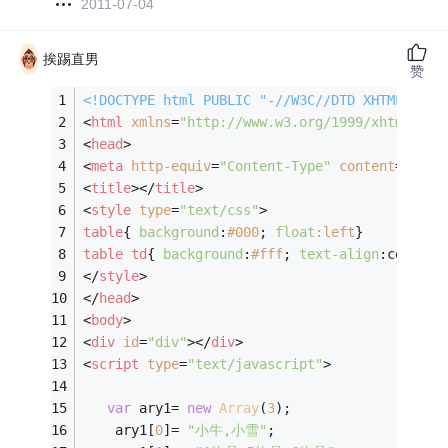
2011-07-04
挨踢直男
赞
<!DOCTYPE 
html
PUBLIC
"-//W3C//DTD XHTML 1.0 
<
html
xmlns
=
"http://www.w3.org/1999/xhtml"
>
<
head
>
<
meta
http-equiv
=
"Content-Type"
content
=
"text
<
title
>
</
title
>
<
style
type
=
"text/css"
>
table
{ 
background
:
#000
; 
float
:left
}
table
td
{ 
background
:
#fff
; 
text-align
:center}
</
style
>
</
head
>
<
body
>
<
div
id
=
"div"
>
</
div
>
<
script
type
=
"text/javascript"
>
var
 ary1= 
new
Array
(
3
);
    ary1[
0
]= 
"小牛,小雪"
;