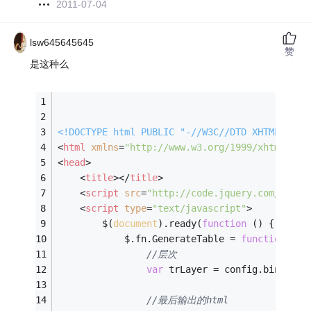
2011-07-04
lsw645645645
赞
是这种么
<!DOCTYPE 
html
PUBLIC
"-//W3C//DTD XHTML 1.0 
<
html
xmlns
=
"http://www.w3.org/1999/xhtml"
>
<
head
>
<
title
>
</
title
>
<
script
src
=
"http://code.jquery.com/jquer
<
script
type
=
"text/javascript"
>
        $(
document
).ready(
function
 (
) 
{
            $.fn.GenerateTable = 
function
 (
co
//层次
var
 trLayer = config.binaryAr
//最后输出的html