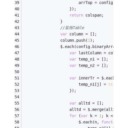
                        arrTop = config.binar
                    });
return
 colspan;
                }
//装饰Table 
var
 column = [];
                column.push(
1
);
                $.each(config.binaryArray, 
fu
var
 lastColumn = column.p
var
 temp_n1 = [];
var
 temp_n2 = [];
var
 innerTr = $.each(n, 
f
                        temp_n1[j] = 
String
.F
                    });
var
 alltd = [];
                    alltd = $.merge(alltd, te
for
 (
var
 k = 
1
; k < lastC
                        $.each(n, 
function
 (
j