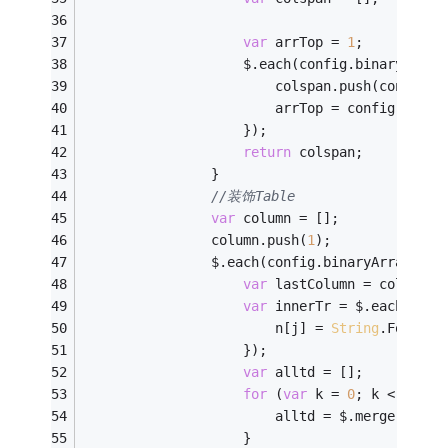
var
 arrTop = 
1
;
                    $.each(config.binaryArray
                        colspan.push(config.b
                        arrTop = config.binar
                    });                
return
 colspan;
                }
//装饰Table 
var
 column = [];
                column.push(
1
);
                $.each(config.binaryArray, 
fu
var
 lastColumn = column.p
var
 innerTr = $.each(n, 
f
                        n[j] = 
String
.Format(
                    });
var
 alltd = [];
for
 (
var
 k = 
0
; k < lastC
                        alltd = $.merge(alltd
                    }