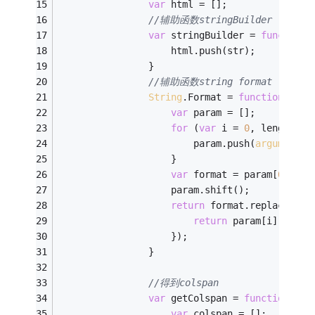
var
 html = [];
//辅助函数stringBuilder
var
 stringBuilder = 
function
 
                    html.push(str);
                }
//辅助函数string format
String
.Format = 
function
 (
) 
{
var
 param = [];
for
 (
var
 i = 
0
, length = 
                        param.push(
arguments
[
                    }
var
 format = param[
0
];
                    param.shift();
return
 format.replace(
/\{
return
 param[i];
                    });
                }
//得到colspan
var
 getColspan = 
function
 (
) 
var
 colspan = [];