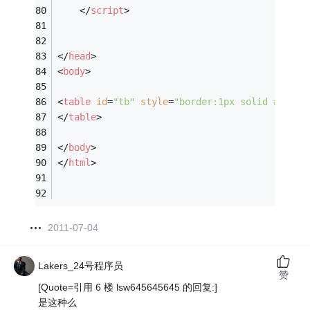
</
script
>
</
head
>
<
body
>
<
table
id
=
"tb"
style
=
"border:1px solid #ccc; 
</
table
>
</
body
>
</
html
>
2011-07-04
Lakers_24号程序员
赞
[Quote=引用 6 楼 lsw645645645 的回复:]
是这种么