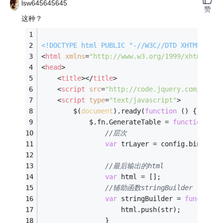
lsw645645645
赞
这种？
<!DOCTYPE 
html
PUBLIC
"-//W3C//DTD XHTML 1.0 
<
html
xmlns
=
"http://www.w3.org/1999/xhtml"
>
<
head
>
<
title
>
</
title
>
<
script
src
=
"http://code.jquery.com/jquer
<
script
type
=
"text/javascript"
>
        $(
document
).ready(
function
 (
) 
{
            $.fn.GenerateTable = 
function
 (
co
//层次
var
 trLayer = config.binaryAr
//最后输出的html
var
 html = [];
//辅助函数stringBuilder
var
 stringBuilder = 
function
 
                    html.push(str);
                }