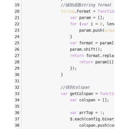
//辅助函数string format
String
.Format = 
function
 (
) 
{
var
 param = [];
for
 (
var
 i = 
0
, length = 
                        param.push(
arguments
[
                    }
var
 format = param[
0
];
                    param.shift();
return
 format.replace(
/\{
return
 param[i];
                    });
                }
//得到colspan
var
 getColspan = 
function
 (
) 
var
 colspan = [];
var
 arrTop = 
1
;
                    $.each(config.binaryArray
                        colspan.push(config.b