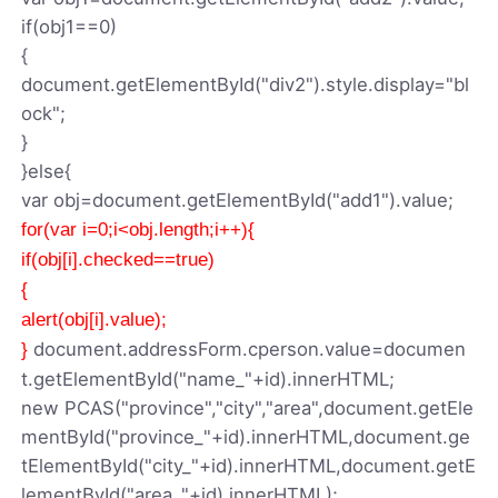
if(obj1==0)
{
document.getElementById("div2").style.display="bl
ock";
}
}else{
var obj=document.getElementById("add1").value;
for(var i=0;i<obj.length;i++){
if(obj[i].checked==true)
{
alert(obj[i].value);
document.addressForm.cperson.value=documen
}
t.getElementById("name_"+id).innerHTML;
new PCAS("province","city","area",document.getEle
mentById("province_"+id).innerHTML,document.ge
tElementById("city_"+id).innerHTML,document.getE
lementById("area_"+id).innerHTML);