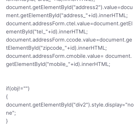
document.getElementById("address2").value=docu
ment.getElementById("address_"+id).innerHTML;
document.addressForm.ctel.value=document.getEl
ementById("tel_"+id).innerHTML;
document.addressForm.ccode.value=document.ge
tElementById("zipcode_"+id).innerHTML;
document.addressForm.cmobile.value= document.
getElementById("mobile_"+id).innerHTML;
if(obj!="")
{
document.getElementById("div2").style.display="no
ne";
}