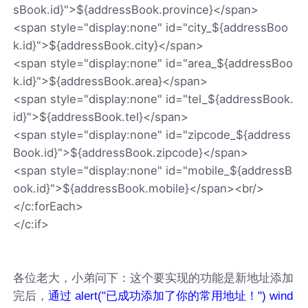
sBook.id}">${addressBook.province}</span>
<span style="display:none" id="city_${addressBoo
k.id}">${addressBook.city}</span>
<span style="display:none" id="area_${addressBoo
k.id}">${addressBook.area}</span>
<span style="display:none" id="tel_${addressBook.
id}">${addressBook.tel}</span>
<span style="display:none" id="zipcode_${address
Book.id}">${addressBook.zipcode}</span>
<span style="display:none" id="mobile_${addressB
ook.id}">${addressBook.mobile}</span><br/>
</c:forEach>
</c:if>
各位老大，小弟问下：这个要实现的功能是新地址添加
完后，
通过 alert("已成功添加了你的常用地址！") wind