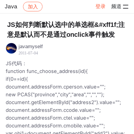
Java
登录
频道
加入
帖子详情
社区
Java
JS如何判断默认选中的单选框&#xff1f;注
意是默认而不是通过onclick事件触发
javamyself
2011-07-04
JS代码：
function func_choose_address(id){
if(0==id){
document.addressForm.cperson.value="";
new PCAS("province","city","area","","","");
document.getElementById("address2").value="";
document.addressForm.ccode.value="";
document.addressForm.ctel.value="";
document.addressForm.cmobile.value="";
var obj1=document.getElementById("add2").value;