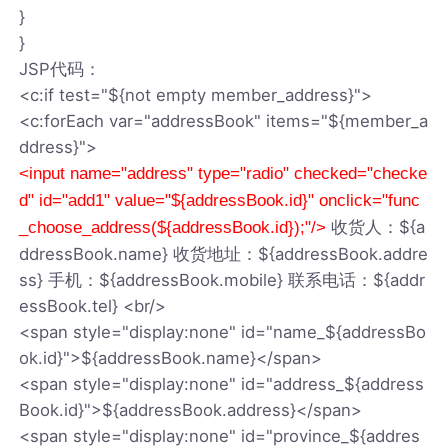
}
}
JSP代码：
<c:if test="${not empty member_address}">
<c:forEach var="addressBook" items="${member_a
ddress}">
<input name="address" type="radio" checked="checke
d" id="add1" value="${addressBook.id}" onclick="func
收货人：${a
_choose_address(${addressBook.id});"/>
ddressBook.name} 收货地址：${addressBook.addre
ss} 手机：${addressBook.mobile} 联系电话：${addr
essBook.tel} <br/>
<span style="display:none" id="name_${addressBo
ok.id}">${addressBook.name}</span>
<span style="display:none" id="address_${address
Book.id}">${addressBook.address}</span>
<span style="display:none" id="province_${addres