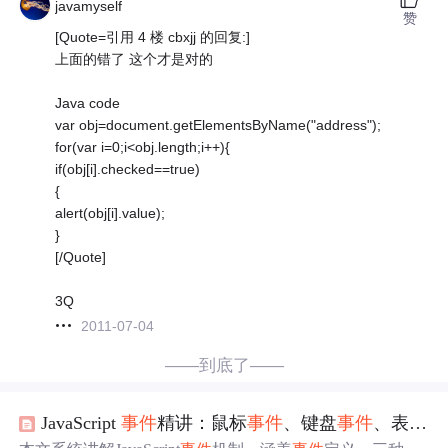
javamyself
赞
[Quote=引用 4 楼 cbxjj 的回复:]
上面的错了 这个才是对的
Java code
var obj=document.getElementsByName("address");
for(var i=0;i<obj.length;i++){
if(obj[i].checked==true)
{
alert(obj[i].value);
}
[/Quote]
3Q
2011-07-04
——到底了——
JavaScript
事件
精讲：鼠标
事件
、键盘
事件
、表单
事