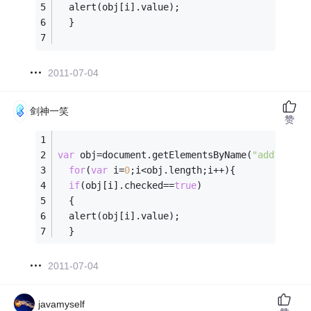
  alert(obj[i].value);
  } 
2011-07-04
剑神一笑
赞
var
 obj=document.getElementsByName(
"add1"
);
for
(
var
 i=
0
;i<obj.length;i++){  
if
(obj[i].checked==
true
)
  {
  alert(obj[i].value);
  } 
2011-07-04
javamyself