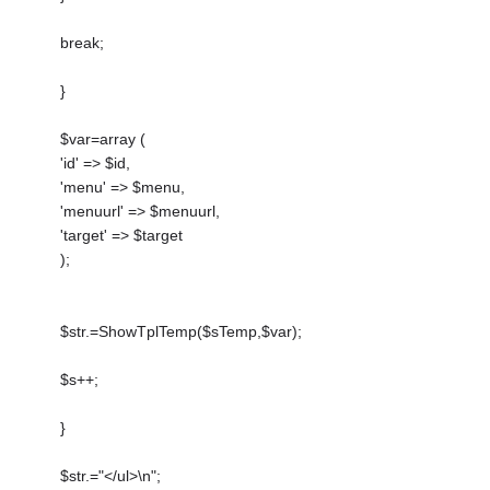
break;
}
$var=array (
'id' => $id,
'menu' => $menu,
'menuurl' => $menuurl,
'target' => $target
);
$str.=ShowTplTemp($sTemp,$var);
$s++;
}
$str.="</ul>\n";