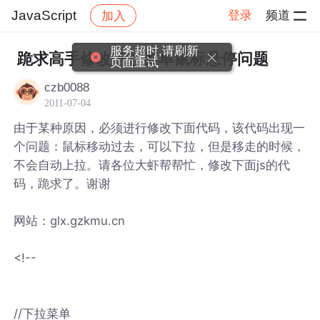
JavaScript
登录
频道
加入
帖子详情
社区
JavaScript
服务超时,请刷新
跪求高手修改下拉菜单鼠标悬停问题
页面重试
czb0088
2011-07-04
由于某种原因，必须进行修改下面代码，该代码出现一
个问题：鼠标移动过去，可以下拉，但是移走的时候，
不会自动上拉。请各位大虾帮帮忙，修改下面js的代
码，跪求了。谢谢
网站：glx.gzkmu.cn
<!--
//下拉菜单