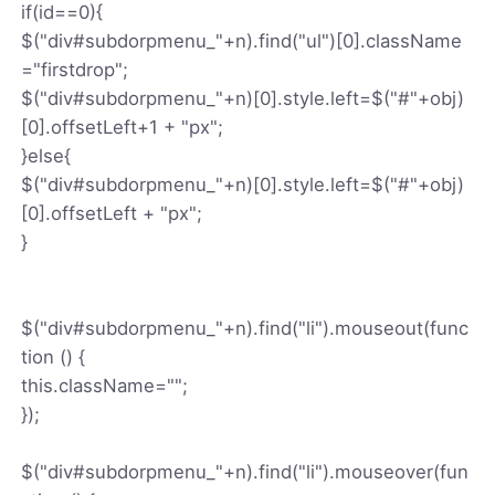
if(id==0){
$("div#subdorpmenu_"+n).find("ul")[0].className
="firstdrop";
$("div#subdorpmenu_"+n)[0].style.left=$("#"+obj)
[0].offsetLeft+1 + "px";
}else{
$("div#subdorpmenu_"+n)[0].style.left=$("#"+obj)
[0].offsetLeft + "px";
}
$("div#subdorpmenu_"+n).find("li").mouseout(func
tion () {
this.className="";
});
$("div#subdorpmenu_"+n).find("li").mouseover(fun