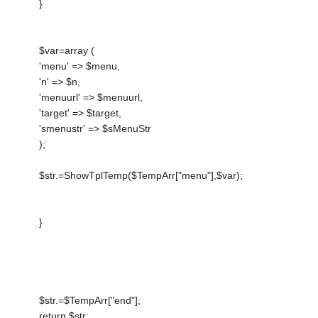
}
$var=array (
'menu' => $menu,
'n' => $n,
'menuurl' => $menuurl,
'target' => $target,
'smenustr' => $sMenuStr
);
$str.=ShowTplTemp($TempArr["menu"],$var);
}
$str.=$TempArr["end"];
return $str;