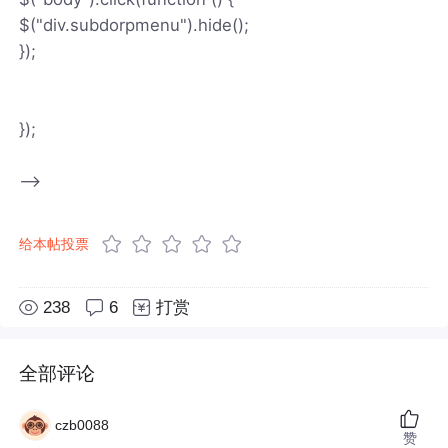
$("div.subdorpmenu").hide();
});
});
-->
给本帖投票
238
6
打赏
全部评论
czb0088
赞