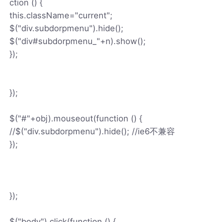
ction () {
this.className="current";
$("div.subdorpmenu").hide();
$("div#subdorpmenu_"+n).show();
});
});
$("#"+obj).mouseout(function () {
//$("div.subdorpmenu").hide(); //ie6不兼容
});
});
$("body").click(function () {