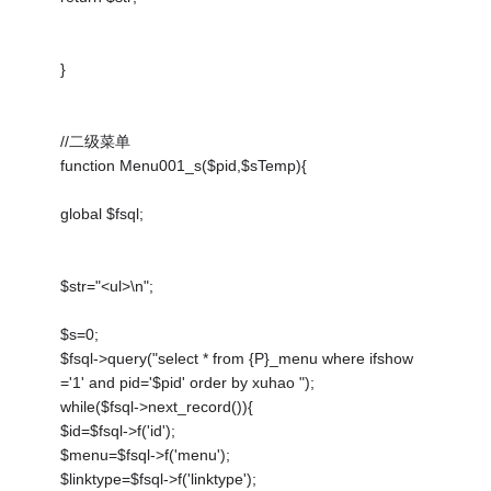
}
//二级菜单
function Menu001_s($pid,$sTemp){
global $fsql;
$str="<ul>\n";
$s=0;
$fsql->query("select * from {P}_menu where ifshow
='1' and pid='$pid' order by xuhao ");
while($fsql->next_record()){
$id=$fsql->f('id');
$menu=$fsql->f('menu');
$linktype=$fsql->f('linktype');