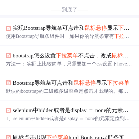
——到底了——
实现Bootstrap导航条可点击和
鼠标悬停
显示
下拉菜单
使用Bootstrap导航条组件时，如果你的导航条带有
下拉菜
单
，那么这个带
下拉菜单
的导航在点击时只会浮出
下拉菜
单
，它本身的href属性会失效，也就是失去了超链接功能，
bootstrap怎么设置
下拉菜单
不点击，改成
鼠标悬停
这并不是我想要的，我希望导航条的链接可以正常打开它
的链接，但又需要
下拉菜单
功能，开始折腾~ 首先解决带
方法一： 实际上比较简单，只需要加一个css设置下hover
下拉菜单
的导航条可以点击
问题
，
下拉菜单
效果是JS实现
的状态，把
下拉菜单
设置成block，具体css： .nav > li:hove
的，分析bootstrap.js文件发现，Bootstrap把
下拉菜单
写成
r .dropdown-menu {display: block;} 但是主导航失去链接的
Bootstrap导航条可点击和
鼠标悬停
显示
下拉菜单
效果！ 方法二： 不仅可以解决Bootstrap
鼠标悬停
的
问题
，
还可以让一个菜单恢复链接实现点击
下拉菜单
效果是JS实
默认的bootstrap的二级或多级菜单是点击才出现的。那么
现的，分析boo
如果你想点击时跳转页面，就只能是实现点击出现
下拉菜
单
，页面跳转失效。你就需要
修改
Bootstrap.js里面的一个j
selenium中hidden或者是display ＝ none的元素定位到但是不可以操作怎么办？
s。你也可以在自己的页面中覆盖原来的js啦。如何实现点
击跳转页面，鼠标滑过出现下级菜单呢？鼠标滑过的效果
1、selenium中hidden或者是display ＝ none的元素定位到但
就可以直接用css来写。
是不可以操作怎么办？ @FindBy(id = "bs3Select") public We
bElement 状态;查询条件“状态“是多选查询，但是这个元素
鼠标点击出现
下拉菜单
html,Bootstrap导航条可点击和
是隐藏的，即style="display: none;"，可以获取但是点不到