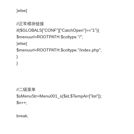
}else{
//正常模块链接
if($GLOBALS["CONF"]["CatchOpen"]=="1"){
$menuurl=ROOTPATH.$coltype."/";
}else{
$menuurl=ROOTPATH.$coltype."/index.php";
}
}
//二级菜单
$sMenuStr=Menu001_s($id,$TempArr["list"]);
$n++;
break;