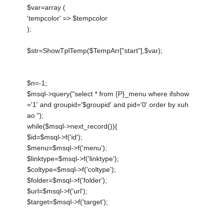
$var=array (
'tempcolor' => $tempcolor
);
$str=ShowTplTemp($TempArr["start"],$var);
$n=-1;
$msql->query("select * from {P}_menu where ifshow
='1' and groupid='$groupid' and pid='0' order by xuh
ao ");
while($msql->next_record()){
$id=$msql->f('id');
$menu=$msql->f('menu');
$linktype=$msql->f('linktype');
$coltype=$msql->f('coltype');
$folder=$msql->f('folder');
$url=$msql->f('url');
$target=$msql->f('target');