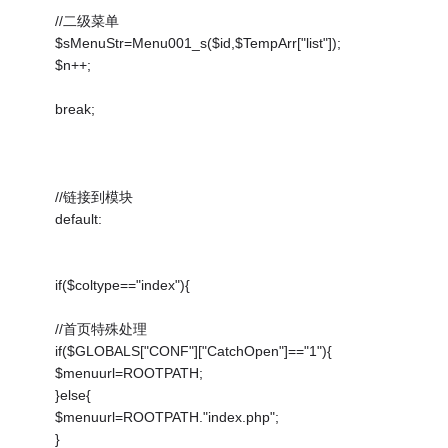
//二级菜单
$sMenuStr=Menu001_s($id,$TempArr["list"]);
$n++;
break;
//链接到模块
default:
if($coltype=="index"){
//首页特殊处理
if($GLOBALS["CONF"]["CatchOpen"]=="1"){
$menuurl=ROOTPATH;
}else{
$menuurl=ROOTPATH."index.php";
}