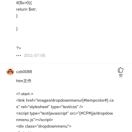
if($s>0){
return $str;
}
}
?>
2011-07-05
czb0088
赞
htm文件
<!-start->
<link href="images/dropdownmenu/{#tempcolor#}.cs
s" rel="stylesheet" type="text/css" />
<script type="text/javascript" src="{#CP#}js/dropdow
nmenu.js"></script>
<div class="dropdownmenu">