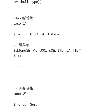
switch($linktype){
//1=内部链接
case "1" :
$menuurl=ROOTPATH.$folder;
//二级菜单
$sMenuStr=Menu001_s($id,$TempArr["list"]);
$n++;
break;
//2=外部链接
case "2" :
$menuurl=$url;