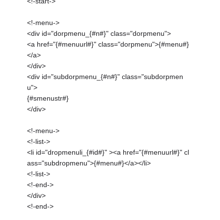
<!-start->
<!-menu->
<div id="dorpmenu_{#n#}" class="dorpmenu">
<a href="{#menuurl#}" class="dorpmenu">{#menu#}
</a>
</div>
<div id="subdorpmenu_{#n#}" class="subdorpmen
u">
{#smenustr#}
</div>
<!-menu->
<!-list->
<li id="dropmenuli_{#id#}" ><a href="{#menuurl#}" cl
ass="subdropmenu">{#menu#}</a></li>
<!-list->
<!-end->
</div>
<!-end->