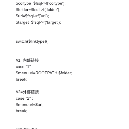
$coltype=$fsql->f('coltype');
$folder=$fsql->f('folder');
$url=$fsql->f('url');
$target=$fsql->f('target');
switch($linktype){
//1=内部链接
case "1" :
$menuurl=ROOTPATH.$folder;
break;
//2=外部链接
case "2" :
$menuurl=$url;
break;