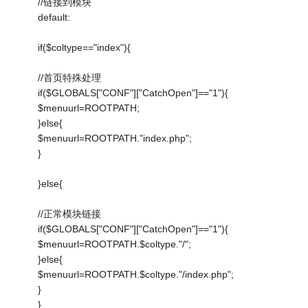
//链接到模块
default:
if($coltype=="index"){
//首页特殊处理
if($GLOBALS["CONF"]["CatchOpen"]=="1"){
$menuurl=ROOTPATH;
}else{
$menuurl=ROOTPATH."index.php";
}
}else{
//正常模块链接
if($GLOBALS["CONF"]["CatchOpen"]=="1"){
$menuurl=ROOTPATH.$coltype."/";
}else{
$menuurl=ROOTPATH.$coltype."/index.php";
}
}