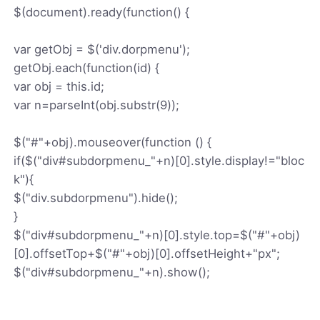
$(document).ready(function() {
var getObj = $('div.dorpmenu');
getObj.each(function(id) {
var obj = this.id;
var n=parseInt(obj.substr(9));
$("#"+obj).mouseover(function () {
if($("div#subdorpmenu_"+n)[0].style.display!="bloc
k"){
$("div.subdorpmenu").hide();
}
$("div#subdorpmenu_"+n)[0].style.top=$("#"+obj)
[0].offsetTop+$("#"+obj)[0].offsetHeight+"px";
$("div#subdorpmenu_"+n).show();