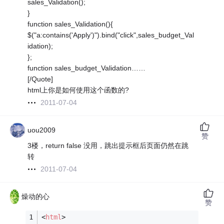
sales_Validation();
}
function sales_Validation(){
$("a:contains('Apply')").bind("click",sales_budget_Val
idation);
};
function sales_budget_Validation……
[/Quote]
html上你是如何使用这个函数的?
2011-07-04
uou2009
赞
3楼，return false 没用，跳出提示框后页面仍然在跳
转
2011-07-04
燥动的心
赞
<
html
>