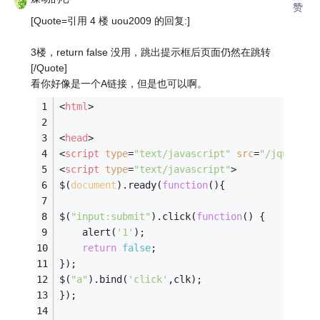
赞
[Quote=引用 4 楼 uou2009 的回复:]
3楼，return false 没用，跳出提示框后页面仍然在跳转
[/Quote]
看你好像是一个A链接，但是也可以啊。
<
html
>
<
head
>
<
script
type
=
"text/javascript"
src
=
"/jquery/j
<
script
type
=
"text/javascript"
>
$(
document
).ready(
function
(
)
{
$(
"input:submit"
).click(
function
(
) 
{
    alert(
'1'
);
return
false
;
});
$(
"a"
).bind(
'click'
,clk);
});