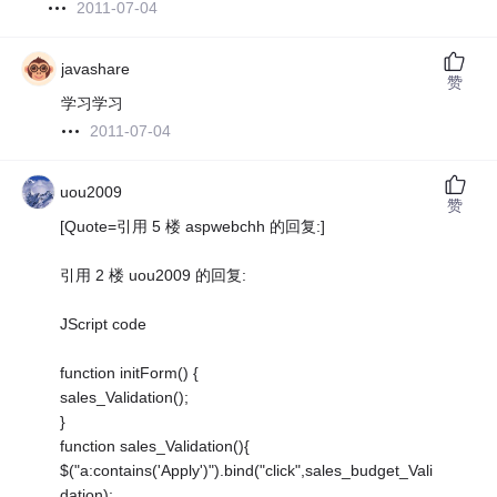
2011-07-04
javashare
赞
学习学习
2011-07-04
uou2009
赞
[Quote=引用 5 楼 aspwebchh 的回复:]
引用 2 楼 uou2009 的回复:
JScript code
function initForm() {
sales_Validation();
}
function sales_Validation(){
$("a:contains('Apply')").bind("click",sales_budget_Vali
dation);