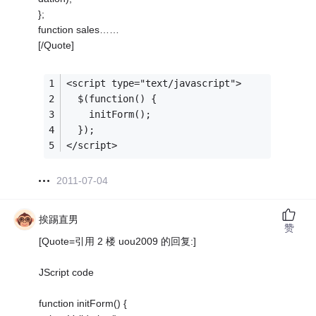
};
function sales……
[/Quote]
<script type="text/javascript">
  $(function() {
	initForm();
  });
</script>
2011-07-04
挨踢直男
赞
[Quote=引用 2 楼 uou2009 的回复:]
JScript code
function initForm() {