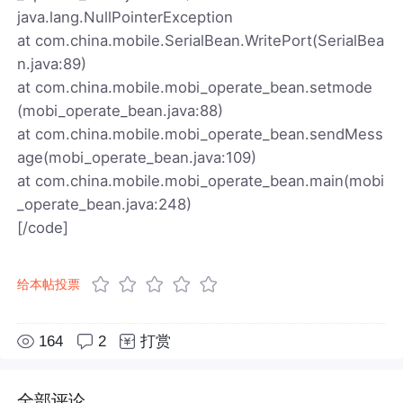
java.lang.NullPointerException
at com.china.mobile.SerialBean.WritePort(SerialBea
n.java:89)
at com.china.mobile.mobi_operate_bean.setmode
(mobi_operate_bean.java:88)
at com.china.mobile.mobi_operate_bean.sendMess
age(mobi_operate_bean.java:109)
at com.china.mobile.mobi_operate_bean.main(mobi
_operate_bean.java:248)
[/code]
给本帖投票
164
2
打赏
全部评论