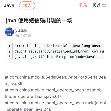
Java
登录
频道
加入
帖子详情
社区
Java
java 使用短信猫出现的一场
yuxiali
2011-07-05
Error loading SolarisSerial: java.lang.Unsatisfi
Caught java.lang.UnsatisfiedLinkError: com.sun.c
java.lang.NullPointerException[code=Java]
at com.china.mobile.SerialBean.WritePort(SerialBea
n.java:89)
at com.china.mobile.mobi_operate_bean.testmobi
(mobi_operate_bean.java:61)
at com.china.mobile.mobi_operate_bean.main(mobi
_operate_bean.java:246)