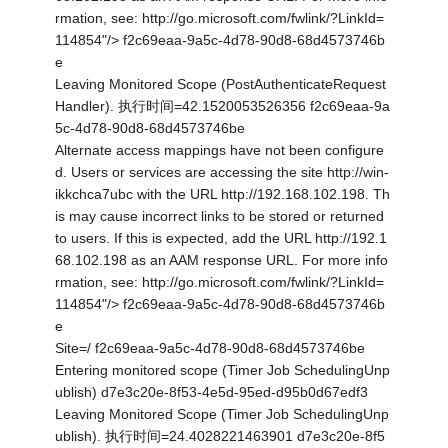
rmation, see: http://go.microsoft.com/fwlink/?LinkId=
114854"/> f2c69eaa-9a5c-4d78-90d8-68d4573746b
e
Leaving Monitored Scope (PostAuthenticateRequest
Handler). 执行时间=42.1520053526356 f2c69eaa-9a
5c-4d78-90d8-68d4573746be
Alternate access mappings have not been configure
d. Users or services are accessing the site http://win-
ikkchca7ubc with the URL http://192.168.102.198. Th
is may cause incorrect links to be stored or returned
to users. If this is expected, add the URL http://192.1
68.102.198 as an AAM response URL. For more info
rmation, see: http://go.microsoft.com/fwlink/?LinkId=
114854"/> f2c69eaa-9a5c-4d78-90d8-68d4573746b
e
Site=/ f2c69eaa-9a5c-4d78-90d8-68d4573746be
Entering monitored scope (Timer Job SchedulingUnp
ublish) d7e3c20e-8f53-4e5d-95ed-d95b0d67edf3
Leaving Monitored Scope (Timer Job SchedulingUnp
ublish). 执行时间=24.4028221463901 d7e3c20e-8f5