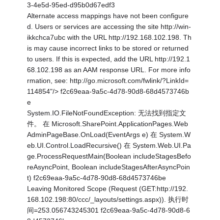
3-4e5d-95ed-d95b0d67edf3
Alternate access mappings have not been configure
d. Users or services are accessing the site http://win-
ikkchca7ubc with the URL http://192.168.102.198. Th
is may cause incorrect links to be stored or returned
to users. If this is expected, add the URL http://192.1
68.102.198 as an AAM response URL. For more info
rmation, see: http://go.microsoft.com/fwlink/?LinkId=
114854"/> f2c69eaa-9a5c-4d78-90d8-68d4573746b
e
System.IO.FileNotFoundException: 无法找到指定文
件。 在 Microsoft.SharePoint.ApplicationPages.Web
AdminPageBase.OnLoad(EventArgs e) 在 System.W
eb.UI.Control.LoadRecursive() 在 System.Web.UI.Pa
ge.ProcessRequestMain(Boolean includeStagesBefo
reAsyncPoint, Boolean includeStagesAfterAsyncPoin
t) f2c69eaa-9a5c-4d78-90d8-68d4573746be
Leaving Monitored Scope (Request (GET:http://192.
168.102.198:80/ccc/_layouts/settings.aspx)). 执行时
间=253.056743245301 f2c69eaa-9a5c-4d78-90d8-6