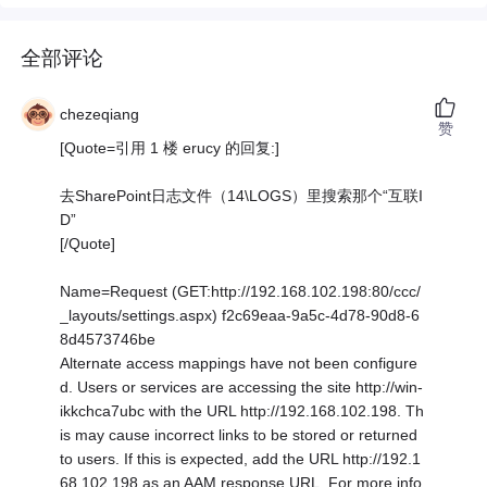
全部评论
chezeqiang
赞
[Quote=引用 1 楼 erucy 的回复:]
去SharePoint日志文件（14\LOGS）里搜索那个“互联I
D”
[/Quote]
Name=Request (GET:http://192.168.102.198:80/ccc/
_layouts/settings.aspx) f2c69eaa-9a5c-4d78-90d8-6
8d4573746be
Alternate access mappings have not been configure
d. Users or services are accessing the site http://win-
ikkchca7ubc with the URL http://192.168.102.198. Th
is may cause incorrect links to be stored or returned
to users. If this is expected, add the URL http://192.1
68.102.198 as an AAM response URL. For more info