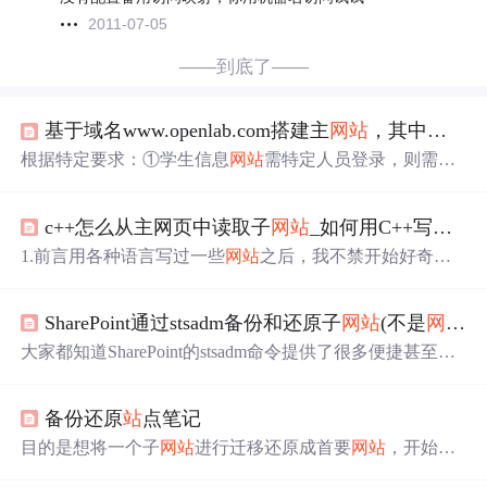
2011-07-05
——到底了——
基于域名www.openlab.com搭建主
网
站
，其中包含三个子
根据特定要求：①学生信息
网
站
需特定人员登录，则需要
下载httpd-tools软件程序。②访问缴费
网
站
需基于https加密
访问，则需要下载mod_ssl软件程序以及
网
站
搭建工具ngin
c++怎么从主网页中读取子
网
站
_如何用C++写一个
x。③查看防火墙及selinux状态，若未关闭需关闭。①在/下
新建目录/www/openlab。# mkdir -p /www/openlab。②再该
1.前言用各种语言写过一些
网
站
之后，我不禁开始好奇，C
目录下输入主页内容,并查看内容。# echo “welcome to ww
++能不能写
网
站
呢，实际上想到这个问题的时候，我就大
w.openlab.com” > /www/openlab/index.html。③编辑
致有了答案。本文中我们将尝试用C++写一个简单的
网
站
SharePoint通过stsadm备份和还原子
网
站
(不是
网
站
集
，探索一些细节性的问题，并报告用C++写
网
站
的体验如
何。2.准备工作无论是之前比较传统的PHP，java，还是新
大家都知道SharePoint的stsadm命令提供了很多便捷甚至是
兴的python或Go，在运行
网
站
项目的时候都必须依托于一
唯一的操作方法! 这里列出的所有命令:http://www.cnblogs.c
个webserver。通常我们选用的是Apache的httpd...
om/dadongzuo/archive/2013/05/21/3091043.html 在这里，我
备份还原
站
点笔记
要单独说export/import这2个命令，主要是用于导出导入子
站
点时使用的。(由于曾经被这个问题折腾过，又忘了，所
目的是想将一个子
网
站
进行迁移还原成首要
网
站
，开始用
以这次准备记录下来，也让大...
的是stsadm.exe的脚本进行备份还原。做了个bat文件， 备