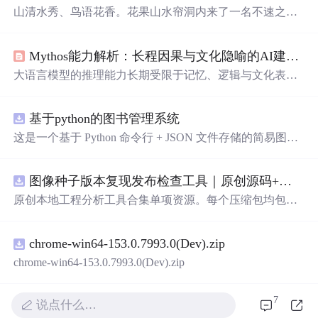
山清水秀、鸟语花香。花果山水帘洞内来了一名不速之
客。他躺在地上，身边许多灵猴儿看着他。此人正是张大
炮。昏迷了三天三夜后，张大炮醒了。眼睛一睁：“麻了，
Mythos能力解析：长程因果与文化隐喻的AI建模突破
这是什么鬼地方。卧槽，怎么这么多猴儿？”张大炮反复回
忆之前发生的事情。“莫不是魔幻手机真的可以去任何地
大语言模型的推理能力长期受限于记忆、逻辑与文化表征
方？卧槽，手机呢？手机哪去了？”张大炮疯狂的趴在地上
的割裂，导致事实矛盾、角色失真与隐喻误用等典型问
寻找魔幻手机，周围的灵猴仿佛再看傻子一样。“骚年，我
题。Mythos作为Anthropic推出的新型能力模块，首次实现
看你骨骼惊奇，随老夫修仙吧。不出3年，你必定是一位大
基于python的图书管理系统
对长程因果链、多角色动机嵌套及文化隐喻系统的联合建
才！”一只猿猴儿说话了，在这花果山水帘洞待了500年
模，其核心在于跨模态因果图谱（CCG）、角色动机嵌套
这是一个基于 Python 命令行 + JSON 文件存储的简易图书
了，他实在太寂寞了。“卧槽？
引擎（RMNE）与文化隐喻编译器（CMC）三层架构。该
管理系统。 核心功能：围绕"图书"和"读者"实现两类实体
技术并非单纯提升语言生成质量，而是重构AI对真实世界
管理，以及它们之间的借阅关系。 图书管理：支持图书的
约束条件的理解与响应机制，显著增强历史推演、非遗复
图像种子版本复现发布检查工具｜原创源码+测试+离线报告
添加、删除、修改、搜索（按书名/作者/ISBN），每本书
原、司法推理等强一致性场景的工程可行性。尤其在处理
记录馆藏总数和当前可借数量。 学生管理：支持学生信息
原创本地工程分析工具合集单项资源。每个压缩包均包含
敦煌文献、清代司法档案、苗族古歌等需时空
的添加、删除、搜索（按姓名/学号），每人默认最多借阅
完整
JavaScript
/Node.js 源码、3 项自动化测试、可复现合
5 本。 借阅管理：借书时自动校验库存是否充足、是否超
成示例、离线 HTML/JSON/SVG 报告、1080×720 真实运
过借阅上限、是否重复借阅；还书时自动判断是否逾期
chrome-win64-153.0.7993.0(Dev).zip
行效果图、README、运行说明、功能清单、MIT License
（期限 30 天）；支持查看全部借阅记录、逾期记录和某人
及原创授权声明。Node.js 18+ 可直接运行，零第三方运行
chrome-win64-153.0.7993.0(Dev).zip
当前在借图书。 技术特点：纯 Python 标准库实现，无需安
依赖，适合开发者进行工程预检、质量审查和交付复核。
装任何第三方依赖；采用分层架构（模型层 → 持久化层
7
→ 业务层 → 界面层），职责清晰，易于扩展或替换（比
说点什么…
如把 JSON 换成数据库只需改 storage.py）；数据保存在本