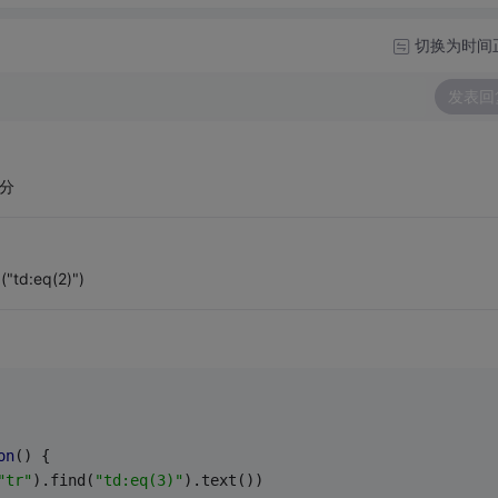
切换为时间
发表回
给分
d:eq(2)")
on
(
) 
{
"tr"
).find(
"td:eq(3)"
).text())