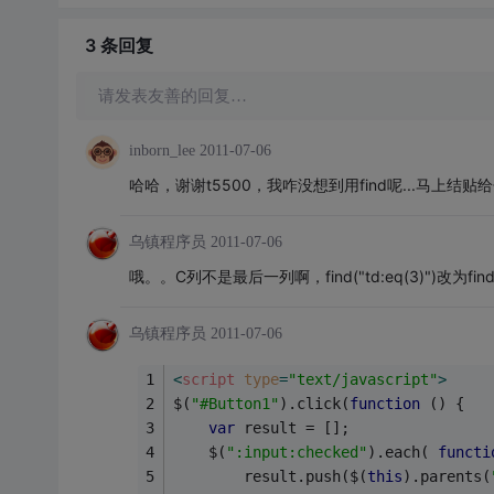
3 条
回复
请发表友善的回复…
inborn_lee
2011-07-06
哈哈，谢谢t5500，我咋没想到用find呢...马上结贴
乌镇程序员
2011-07-06
哦。。C列不是最后一列啊，find("td:eq(3)")改为find("t
乌镇程序员
2011-07-06
<
script
type
=
"text/javascript"
>
$(
"#Button1"
).click(
function
 (
) 
{
var
 result = [];
	$(
":input:checked"
).each( 
functi
		result.push($(
this
).parents(