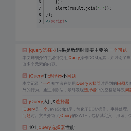
	});
	alert(result.join(
','
));
});
</
script
>
jquery
选择器
结果是数组时需要主要的
一个
问题
本文详细介绍了如何使用
jQuery
操作DOM元素，并讨论了当
改多个元素的内容。
jQuery
中
选择器
小
问题
本文记录了
一个
初学者在使用
jQuery
选择器
时遇到的
问题
及
外的行为。通过排除法，最终发现
选择器
中的空格是导致
问
jQuery
入门&
选择器
jQuery
是
一个
JavaScript库，简化了DOM操作、事件处理
问题
时。文章介绍了
jQuery
的3W1H，包括其定义、用途、
选择器
系统，如基本
选择器
、层次
选择器
、过滤
选择器
和表
101
jquery
选择器
性能