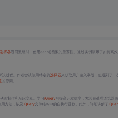
选择器
返回数组时，使用each()函数的重要性。通过实例演示了如何高
解决过程。作者尝试使用特定的
选择器
来获取用户输入字段，但遇到了一
题
的原因。
、动画制作和Ajax交互。学习
jQuery
可提高开发效率，尤其在处理浏览器
使用方法，以及
jQuery
文件结构中的自执行函数。此外，详细讲解了
jQuer
单
选择器
。