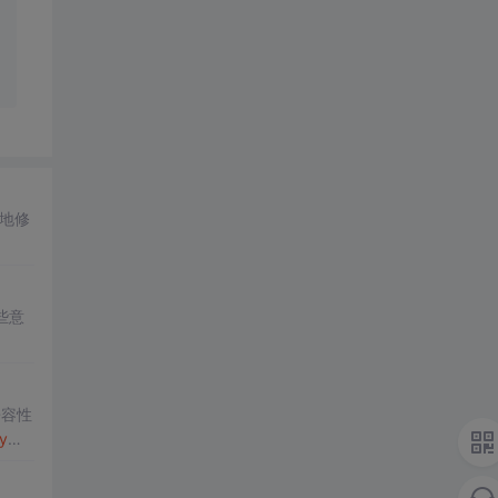
效地修
些意
兼容性
y
的