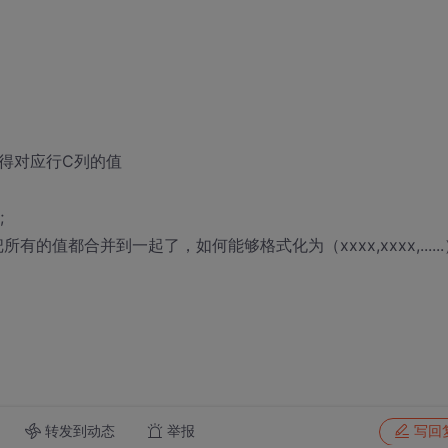
,取得对应行C列的值
;
x了，即把所有的值都合并到一起了，如何能够格式化为（xxxx,xxxx,.....
转发到动态
举报
写回