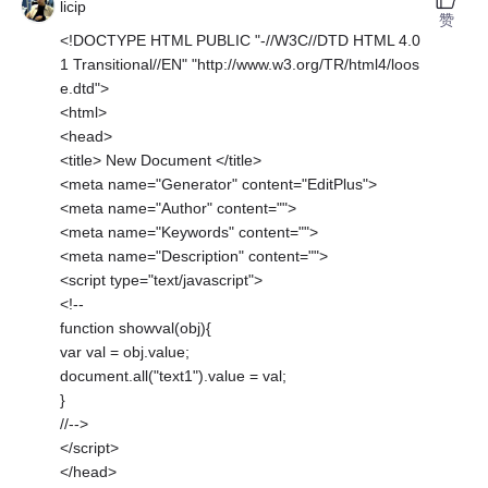
licip
赞
<!DOCTYPE HTML PUBLIC "-//W3C//DTD HTML 4.0
1 Transitional//EN" "http://www.w3.org/TR/html4/loos
e.dtd">
<html>
<head>
<title> New Document </title>
<meta name="Generator" content="EditPlus">
<meta name="Author" content="">
<meta name="Keywords" content="">
<meta name="Description" content="">
<script type="text/javascript">
<!--
function showval(obj){
var val = obj.value;
document.all("text1").value = val;
}
//-->
</script>
</head>