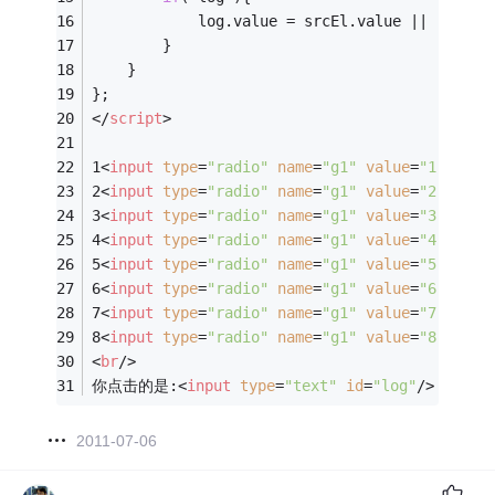
			log.value = srcEl.value || 
""
;
		}
	}
};
</
script
>
1
<
input
type
=
"radio"
name
=
"g1"
value
=
"1"
/>
<
br
2
<
input
type
=
"radio"
name
=
"g1"
value
=
"2"
/>
<
br
3
<
input
type
=
"radio"
name
=
"g1"
value
=
"3"
/>
<
br
4
<
input
type
=
"radio"
name
=
"g1"
value
=
"4"
/>
<
br
5
<
input
type
=
"radio"
name
=
"g1"
value
=
"5"
/>
<
br
6
<
input
type
=
"radio"
name
=
"g1"
value
=
"6"
/>
<
br
7
<
input
type
=
"radio"
name
=
"g1"
value
=
"7"
/>
<
br
8
<
input
type
=
"radio"
name
=
"g1"
value
=
"8"
/>
<
br
<
br
/>
你点击的是:
<
input
type
=
"text"
id
=
"log"
/>
2011-07-06