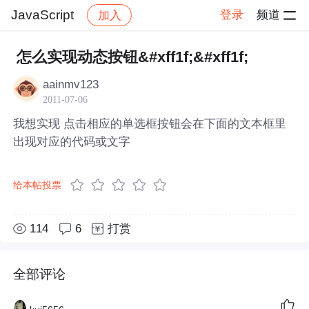
JavaScript
登录
频道
加入
帖子详情
社区
JavaScript
怎么实现动态按钮&#xff1f;&#xff1f;
aainmv123
2011-07-06
我想实现 点击相应的单选框按钮会在下面的文本框里
出现对应的代码或文字
给本帖投票
114
6
打赏
全部评论