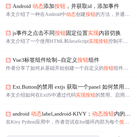
Android
动态
添加
按钮
，并获取id，添加事件
本文介绍了一种在Android中
动态
创建
按钮
的方法，并通过
手动设置ID
实现
了对这些
按钮
的点击事件监听。这种方法
解决了
动态
添加
按钮
后无法使用findViewById的问题。
js事件之点击不同
按钮
固定位置
实现
内容切换
本文介绍了一个使用HTML和JavaScript
实现
按钮
控制不同d
iv显示的例子。通过为每个
按钮
添加点击事件并利用自定
义属性来切换显示内容，
实现
了
动态
交互效果。
Vue3标签组件绘制--自定义
按钮
组件
作者分享了如何从基础开始创建一个自定义的
按钮
组件，
并模仿ElementUI的el-button样式，包括type和plain功能的
实
现
，以及利用Vue的props和less
动态
修改CSS的过程。
Ext.Button的禁用 extjs 获取一个panel 如何禁用bbar中的
本文介绍如何在ExtJS中通过代码
实现
按钮
的禁用、启用及
隐藏功能。提供了两种方法：一是在定义时直接设置属
性；二是通过给
按钮
分配ID，在需要时通过ID获取并操作
android
动态
label,android-KIVY：
动态
按钮
内的图像标签
按钮
。
在Kivy Python应用中，作者尝试在for循环内部为每个
按钮
动态
添加Image和Label。然而，遇到的问题是只有最后一
个
按钮
显示了图像和标签。问题可能在于每次循环时，布