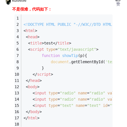
kui5656
赞
不是很难，代码如下：
<!DOCTYPE 
HTML
PUBLIC
"-//W3C//DTD HTML 4.01 
<
html
>
<
head
>
<
title
>
test
</
title
>
<
script
type
=
"text/javascript"
>
function
showTip
(
p
)
{
document
.getElementById(
'text'
).v
		}
</
script
>
</
head
>
<
body
>
<
input
type
=
"radio"
name
=
"radio"
value
=
'这
<
input
type
=
"radio"
name
=
"radio"
value
=
'这
<
input
type
=
"text"
name
=
"text"
id
=
"text"
>
</
body
>
</
html
>