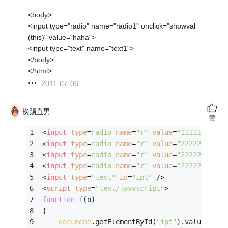
<body>
<input type="radio" name="radio1" onclick="showval
(this)" value="haha">
<input type="text" name="text1">
</body>
</html>
2011-07-06
挨踢直男
赞
<
input
type
=
radio
name
=
"r"
value
=
"111111111"
<
input
type
=
radio
name
=
"r"
value
=
"2222222"
on
<
input
type
=
radio
name
=
"r"
value
=
"22222222"
o
<
input
type
=
radio
name
=
"r"
value
=
"22222222222
<
input
type
=
"text"
id
=
"ipt"
 />
<
script
type
=
"text/javascript"
>
function
f
(
o
)
{
document
.getElementById(
"ipt"
).value = o.