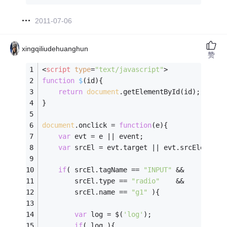
2011-07-06
xingqiliudehuanghun
赞
<
script
type
=
"text/javascript"
>
function
$
(
id
)
{
return
document
.getElementById(id);
}
document
.onclick = 
function
(
e
)
{
var
 evt = e || event;
var
 srcEl = evt.target || evt.srcElement;
if
( srcEl.tagName == 
"INPUT"
 && 
		srcEl.type == 
"radio"
    && 
		srcEl.name == 
"g1"
 ){
var
 log = $(
'log'
);
if
( log ){