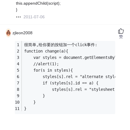
this.appendChild(script);
}
2011-07-06
zjleon2008
赞
很简单,给你要的按钮加一个click事件:
function change(a){
	var styles = document.getElementsByTagNam
	//alert(1);
	for(s in styles){
		if (styles[s].id == a) {
			
		}
	}
}