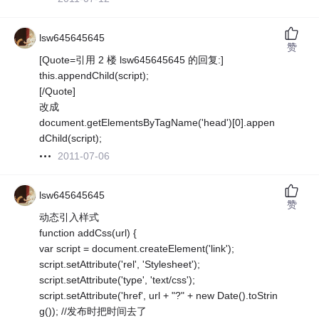
lsw645645645
赞
[Quote=引用 2 楼 lsw645645645 的回复:]
this.appendChild(script);
[/Quote]
改成
document.getElementsByTagName('head')[0].appen
dChild(script);
2011-07-06
lsw645645645
赞
动态引入样式
function addCss(url) {
var script = document.createElement('link');
script.setAttribute('rel', 'Stylesheet');
script.setAttribute('type', 'text/css');
script.setAttribute('href', url + "?" + new Date().toStrin
g()); //发布时把时间去了