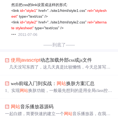
然后把css的link设置成这样的形式:
<link
id="style1"
href="../site1/html/style1.css"
rel="stylesh
eet"
type="text/css" />
<link
id="style2"
href="../site1/html/style2.css"
rel="alterna
te stylesheet"
type="text/css" />
2011-07-06
——到底了——
使用
javascript
动态加载外部css或js文件
几天没写东西了，这几天真是比较懒惰，今天总算写了
点小东西呵呵，很简单的东西，也参考了很多网络资源，
动态加载css或js文件的实际应用有很多，不用我介绍了，
web前端入门到实战：
网站
换肤方案汇总
大家肯定都感受过，比如不刷新页面
切换
css，一些大的门
户
网站
的js文件也是动态加载的，比如网易等等。其实原
1、实现
网站
换肤功能，一般最先想到的是用全局class控制
理非常简单无法就是dhtml罢了，废话不说了，放代码。csd
样式
切换
缺点：全局控制CSS，在项目不大，换肤
样式
不
n博客又出问题了，不能插入html了，晕，真不好用。大家
多的情况下，还能勉强够用。但是换肤
样式
很多的话，代
将就着看吧。
网站
音乐播放器源码
码会非常臃肿，不利于维护。 2、
切换
引入CSS
样式
的href
属性值，来达到
切换
样式
的目的。 <link id="skin" rel="style
一起白嫖，简要快速的建立一个
网站
音乐播放器，在我研