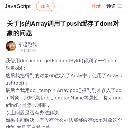
JavaScript
登录
频道
加入
帖子详情
社区
JavaScript
关于js的Array调用了push缓存了dom对
象的问题
零起跑线
2011-07-06
我使用document.getElementById()得到了一个dom
对象obj；
然后我把得到的对象obj放入了Array中，使用了Array.p
ush(obj)；
最后当我用obj_temp = Array.pop()得到刚才存入了do
m对象，此时调用obj_tem.tagName等属性，提示und
efind这是怎么回事，
以上问题是否有办法解决
如果不能解决，有没有什么办法能够缓存dom对象这个
功能,并且要有栈功能