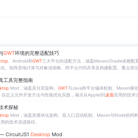
d与
GWT
环境的完整适配技巧
ktop
、Android和
GWT
三大平台的适配方法，涵盖Maven/Gradle依赖配
优化、矩阵原地计算与对象池策略、跨平台代码共享及构建配置。重点突
D渲染的线性代数运算能力。
真工具完整指南
ktop
Mod，涵盖其分层架构、
GWT
与Java跨平台编译机制、Maven驱
自定义元件开发方法与性能优化实践，揭示从Applet到
桌面
应用的技术
技术探秘
ktop
Mod，涵盖其模块化架构、双入口启动机制、Maven与Node协同
应用的技术演进路径。
rcuitJS1
Desktop
Mod