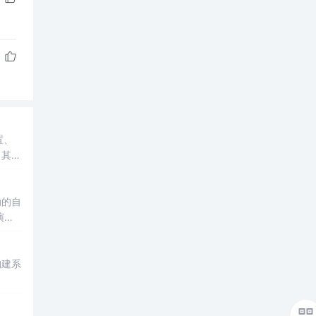
置、
出其纯
动的自
演进
构建系