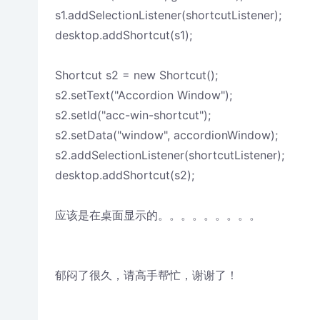
s1.addSelectionListener(shortcutListener);
desktop.addShortcut(s1);
Shortcut s2 = new Shortcut();
s2.setText("Accordion Window");
s2.setId("acc-win-shortcut");
s2.setData("window", accordionWindow);
s2.addSelectionListener(shortcutListener);
desktop.addShortcut(s2);
应该是在桌面显示的。。。。。。。。。
郁闷了很久，请高手帮忙，谢谢了！