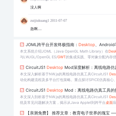
没人啊
zuijiukuang1
2011-07-07
急啊....
JOML跨平台开发终极指南：
Desktop
、Androi
本文系统介绍JOML（Java OpenGL Math Library）在
Des
与LWJGL/OpenGL ES/
GWT
的集成实践、零对象分配内存
Java实现、GC友好、高兼容性（Java 1.4+）及面向3
CircuitJS1
Desktop
Mod深度解析：离线电路仿
本文深入解析基于NW.js的离线电路仿真工具CircuitJS1
Des
动化构建流程及多平台打包策略。重点探讨SPICE仿真核心、
路径。
CircuitJS1
Desktop
Mod：离线电路仿真工具的
本文深入剖析基于NW.js的离线电路仿真工具CircuitJS1
Des
统及常见问题解决方案，揭示从Java Applet到跨平台
桌面
【亲测免费】 推荐文章：教育电子世界的瑰宝 —— Ci