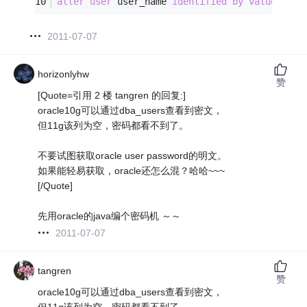
alter
user
 user_name 
identified
by
values
'EB
2011-07-07
horizonlyhw
赞
[Quote=引用 2 楼 tangren 的回复:]
oracle10g可以通过dba_users查看到密文，
但11g该列为空，密码都看不到了。
不要试图获取oracle user password的明文。
如果能轻易获取，oracle还怎么混？哈哈~~~
[/Quote]
先用oracle的java编个密码机 ～～
2011-07-07
tangren
赞
oracle10g可以通过dba_users查看到密文，
但11g该列为空，密码都看不到了。