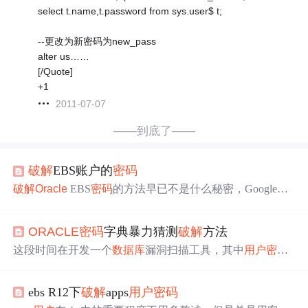
select t.name,t.password from sys.user$ t;
--更改为新密码为new_pass
alter us……
[/Quote]
+1
2011-07-07
——到底了——
破解
EBS账户的
密码
破解
Oracle
EBS
密码
的方法早已不是什么秘密，Google上
随便搜索下就会找到很多，本文的只是基于原有的方法略
作改动而已。如果你是DBA，就应该思考下如何防范这种
ORACLE
密码
字典暴力猜测
破解
方法
破解
方法，方法本来就在那，藏着掖着也没必要。 我之前
写过一篇
Oracle
EBS
密码
安全的文章相关文章：
Oracle
EB
这段时间在开发一个
数据库
漏洞扫描工具，其中
用户
密码
S
密码
安全的攻与防 ，也许能给你些思路。 获取
Oracle
EB
的脆弱性是必不可少的检查项目之一，
ORACLE
不同于SQ
S的
密码
，包括两部分：1.怎样获取
数据库
a
L Server，后者提供了一个pwdCompare函数，可以将
密码
ebs R12下
破解
apps
用户
密码
一个一个提交到服务器上让其执行比对，
ORACLE
只能返
回
密码
的hash值，比对一般需要在客户端完成。步骤：以S