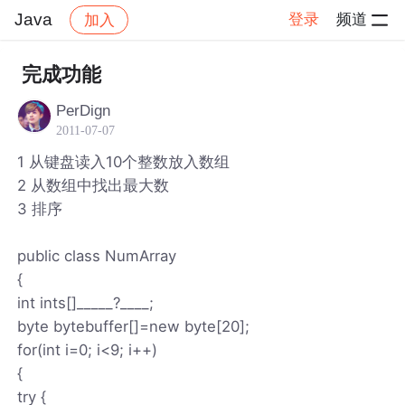
Java
登录
频道
加入
帖子详情
社区
Java
完成功能
PerDign
2011-07-07
1 从键盘读入10个整数放入数组
2 从数组中找出最大数
3 排序
public class NumArray
{
int ints[]_____?____;
byte bytebuffer[]=new byte[20];
for(int i=0; i<9; i++)
{
try {