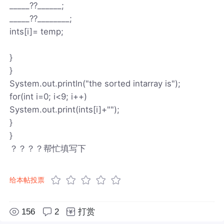
_____??______;
_____??________;
ints[i]= temp;
}
}
System.out.println("the sorted intarray is");
for(int i=0; i<9; i++)
System.out.print(ints[i]+"");
}
}
？？？？帮忙填写下
给本帖投票
156
2
打赏