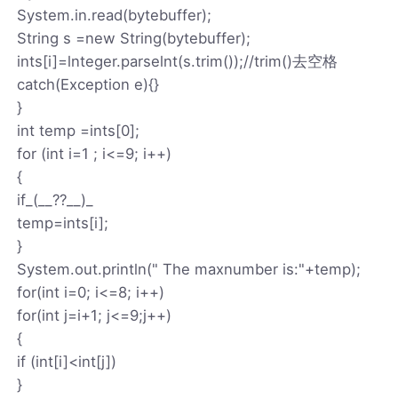
System.in.read(bytebuffer);
String s =new String(bytebuffer);
ints[i]=lnteger.parselnt(s.trim());//trim()去空格
catch(Exception e){}
}
int temp =ints[0];
for (int i=1 ; i<=9; i++)
{
if_(__??__)_
temp=ints[i];
}
System.out.println(" The maxnumber is:"+temp);
for(int i=0; i<=8; i++)
for(int j=i+1; j<=9;j++)
{
if (int[i]<int[j])
}