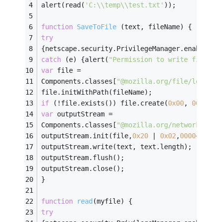
alert(read(
'C:\\temp\\test.txt'
));
function
SaveToFile
 (
text, fileName
) 
{
try
{netscape.security.PrivilegeManager.enablePri
catch
 (e) {alert(
"Permission to write file de
var
 file =
Components.classes[
"@mozilla.org/file/local;1
file.initWithPath(fileName);
if
 (!file.exists()) file.create(
0x00
, 
0644
);
var
 outputStream =
Components.classes[
"@mozilla.org/network/file
outputStream.init(file,
0x20
 | 
0x02
,
00004
,
null
outputStream.write(text, text.length);
outputStream.flush();
outputStream.close();
}
function
read
(
myfile
) 
{
try