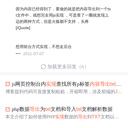
因为内容已经得到了，要做的就是把内容导出到一个tx
t文件中，就想完全用js实现 ，可是查了一圈就发现上
边的两种方式，但是火狐都不支持 ，头疼
[/Quote]
想用前台方式实现，不想走后台
2011-07-07
加载更多回复（6）
js网页控制台内
实现
查找所有p标签
内容
导出
txt
文件
博客提到代码可直接复制粘贴，开箱即用，涉及前端的
Jav
aScript
和后端的Java技术，为开发者提供便利，无需复杂
配置即可使用代码。
php数据
导出
为
txt
文档和导入
txt
文档解析数据
本文介绍了如何使用PHP
实现
数据的
导出
到
TXT
文档以及
从
TXT
文档导入并解析数据。
导出
部分涉及点击事件触发