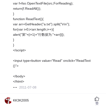
var f=fso.OpenTextFile(src,ForReading);
return(f.ReadAll());
}
function ReadText(){
var arr=GetHeader("a.txt").split("\r\n");
for(var i=0;i<arr.length;i++){
alert("第"+(i+1)+"行数据为:"+arr[i]);
}
}
</script>
<input type=button value="Read" onclick="ReadText
()">
</body>
</html>
2011-07-08
KK3K2005
赞