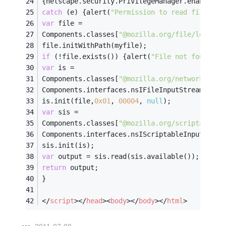
{netscape.security.PrivilegeManager.enablePri
catch
 (e) {alert(
"Permission to read file den
var
 file =
Components.classes[
"@mozilla.org/file/local;1
file.initWithPath(myfile);
if
 (!file.exists()) {alert(
"File not found."
)
var
 is =
Components.classes[
"@mozilla.org/network/file
Components.interfaces.nsIFileInputStream );
is.init(file,
0x01
, 
00004
, 
null
);
var
 sis =
Components.classes[
"@mozilla.org/scriptablein
Components.interfaces.nsIScriptableInputStrea
sis.init(is);
var
 output = sis.read(sis.available());
return
 output;
}
</
script
>
</
head
>
<
body
>
</
body
>
</
html
>