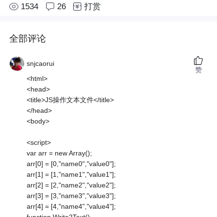
1534
26
打赏
全部评论
snjcaorui
赞
<html>
<head>
<title>JS操作文本文件</title>
</head>
<body>
<script>
var arr = new Array();
arr[0] = [0,"name0","value0"];
arr[1] = [1,"name1","value1"];
arr[2] = [2,"name2","value2"];
arr[3] = [3,"name3","value3"];
arr[4] = [4,"name4","value4"];