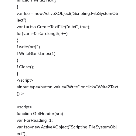
function Write2Text()
{
var fso = new ActiveXObject("Scripting.FileSystemOb
ject");
var f = fso.CreateTextFile("a.txt", true);
for(var i=0;i<arr.length;i++)
{
f.write(arr[i])
f.WriteBlankLines(1)
}
f.Close();
}
</script>
<input type=button value="Write" onclick="Write2Text
()">
<script>
function GetHeader(src) {
var ForReading=1;
var fso=new ActiveXObject("Scripting.FileSystemObj
ect");