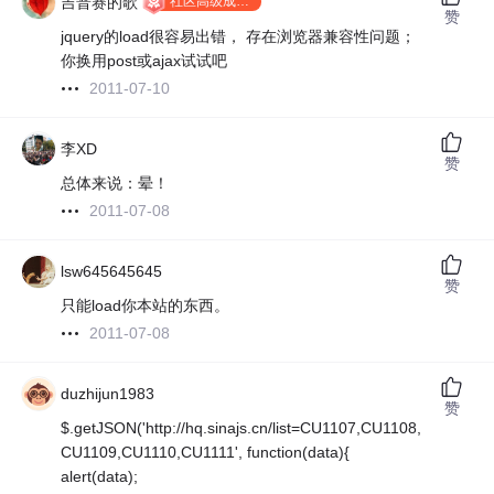
社区高级成员 T9
吉普赛的歌
赞
jquery的load很容易出错， 存在浏览器兼容性问题；
你换用post或ajax试试吧
2011-07-10
李XD
赞
总体来说：晕！
2011-07-08
lsw645645645
赞
只能load你本站的东西。
2011-07-08
duzhijun1983
赞
$.getJSON('http://hq.sinajs.cn/list=CU1107,CU1108,
CU1109,CU1110,CU1111', function(data){
alert(data);