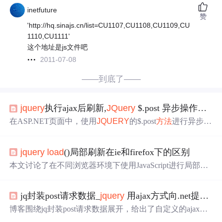
inetfuture
赞
'http://hq.sinajs.cn/list=CU1107,CU1108,CU1109,CU
1110,CU1111'
这个地址是js文件吧
2011-07-08
——到底了——
jquery
执行ajax后刷新,
JQuery
$.post 异步操作执行的时候为什么会刷新后台页面？
在ASP.NET页面中，使用
JQUERY
的$.post
方法
进行异步请
求时，发现每次调用都会触发后台的Page_
Load
事件，即
使在Page_
Load
里添加了IsPostBack检查也无法避免。这导
jquery
load
()局部刷新在ie和firefox下的区别
致了效率下降。问题在于异步请求仍然被视为回发。解决
方法
可能涉及到调整后台逻辑或使用更新面板以防止整个
本文讨论了在不同浏览器环境下使用JavaScript进行局部刷
页面回发。寻求对
JQuery
异步页面机制有深入了解的解
新时，表格样式丢失的问题，并提供了在Internet Explorer
答。
和Firefox中实现正常显示表格样式的解决方案。
jq封装post请求数据_
jquery
用ajax方式向.net提交post数据失败?
博客围绕jq封装post请求数据展开，给出了自定义的ajax
方
法
代码，遇到后台Request.Form.AllKeys无数据的问题，原