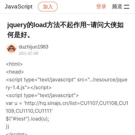
JavaScript
登录
频道
加入
帖子详情
社区
JavaScript
jquery的load方法不起作用~请问大侠如
何是好。
duzhijun1983
2011-07-08
<html>
<head>
<script type="text/javascript" src="../resource/jque
ry-1.4.js"></script>
<script type="text/javascript">
var u = 'http://hq.sinajs.cn/list=CU1107,CU1108,CU1
109,CU1110,CU1111'
$("#test").load(u);
})
</script>