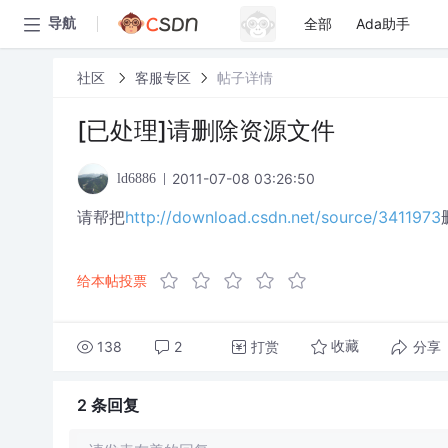
全部
Ada助手
导航
社区
客服专区
帖子详情
[已处理]请删除资源文件
2011-07-08 03:26:50
ld6886
请帮把
http://download.csdn.net/source/3411973
给本帖投票
138
2
打赏
分享
收藏
2 条
回复