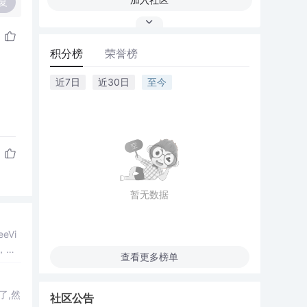
复
积分榜
荣誉榜
近7日
近30日
至今
暂无数据
eeVi
，我
查看更多榜单
社区公告