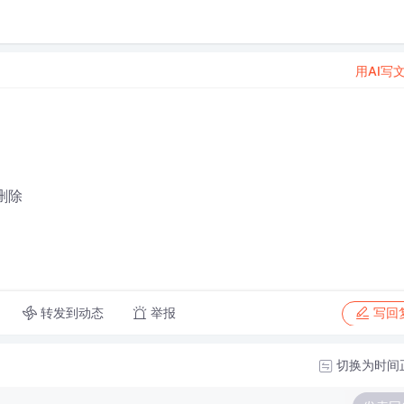
用AI写
删除
转发到动态
举报
写回
切换为时间