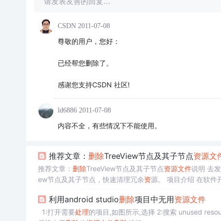
请发表友善的回复…
CSDN
2011-07-08
尊敬的用户，您好：
已经帮您删除了。
感谢您支持CSDN 社区!
ld6886
2011-07-08
内容不全，有些情况下不能使用。
推荐文章：
删除
TreeView节点及其子节点
资
源文
推荐文章：
删除
TreeView节点及其子节点
资
源文件
说明 去发
ew节点及其子节点，快速清理冗余
资
源。 项目介绍 在软件
们推荐的这个开源项目——
删除
TreeView节点及其子节点
资
利用android studio
删除
项目中无用
资
源文件
1:打开需要
处理
的项目,如图所示,选择 2:搜索 unused resources 3:双击 会出来一个弹窗 4:点击OK,出来加载条,稍等一会就会有结果了,然