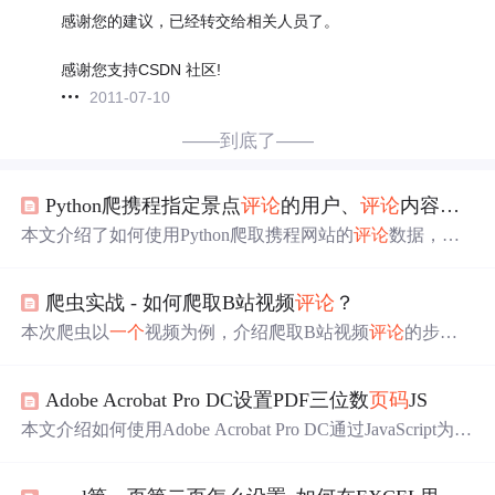
感谢您的建议，已经转交给相关人员了。
感谢您支持CSDN 社区!
2011-07-10
——到底了——
Python爬携程指定景点
评论
的用户、
评论
内容及时间（景点黄龙溪为例）
本文介绍了如何使用Python爬取携程网站的
评论
数据，包
括导入必要的库、设置变量、爬取指定页面的
评论
、
处理
p
ostURL、提取
评论
信息并转化为DataFrame存储为Excel。
爬虫实战 - 如何爬取B站视频
评论
？
提到在爬取过程中遇到Poild隐藏的问题以及
评论
数量限
制。
本次爬虫以
一个
视频为例，介绍爬取B站视频
评论
的步
骤。先查找
评论
请求api并解析URL，去掉首尾参数得到
评
论
URL，如https://api.bilibili.com/x/v2/reply?jsonp=jsonp&pn=
Adobe Acrobat Pro DC设置PDF三位数
页码
JS
1&type=1&oid=585286365&sort=2 ，还说明了参数含义，之
后开始敲代码。
本文介绍如何使用Adobe Acrobat Pro DC通过JavaScript为P
DF文件
添加
三位数
页码
，包括代码实现、调试步骤及解决
最后一页
页码
不一致的问题。