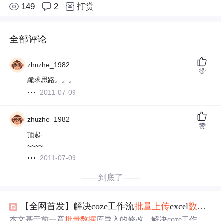
149
2
打赏
全部评论
zhuzhe_1982
赞
跪求思路。。。
2011-07-09
zhuzhe_1982
赞
顶起·
~~~~
2011-07-09
——到底了——
【全网首发】解决coze工作流
批量
上传
excel
数据
文
本文基于前一章
批量
数据
库导入的修改，解决coze工作流