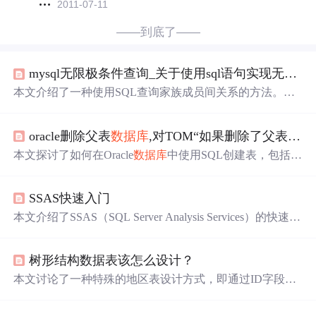
2011-07-11
——到底了——
mysql无限极条件查询_关于使用sql语句实现无限极分类查询的
本文介绍了一种使用SQL查询家族成员间关系的方法。通
过自我连接和递归查询的方式，可以有效地展示出成员之
间的
父子关系
，即使在未知层级的情况下也能实现。示例
oracle删除父表
数据库
,对TOM“如果删除了父表中的一行，整个子表也会被锁住”的
展示了如何从指定成员开始查询其父辈乃至更上层的祖
先。
本文探讨了如何在Oracle
数据库
中使用SQL创建表，包括外
键引用和级联删除的设置。在尝试过程中，作者遇到锁定
对象的问题，并展示了v$locked_object视图的分析。寻求解
SSAS快速入门
决表级联删除失败及锁定表的
疑问
和指导。
本文介绍了SSAS（SQL Server Analysis Services）的快速入
门，讲解了创建数据源、数据源视图、Cube和维度的概
念。数据源连接到关系型
数据库
，数据源视图定义事实表
树形结构数据表该怎么设计？
和参数表。Cube存储分析数据，如用户数和订单总额，维
度包括时间和地区。层次（Hierarchy）允许钻取操作，星
本文讨论了一种特殊的地区表设计方式，即通过ID字段的
型和雪花模型则影响数据仓库设计。数据仓库与SQL的主
构成来确定
父子关系
，而非使用parentID字段。作者对比了
要区别在于预设分析和性能优化。
两种设计思路，提出
疑问
并寻求同行解答。