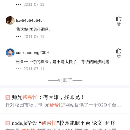
2011-07-11
lsw645645645
赞
我这貌似没问题啊。
2011-07-11
xuexiaodong2009
赞
检查一下你的算法，是不是太快了，导致的同步问题
2011-07-11
——到底了——
师兄
帮帮忙
：有困难，找师兄！
针对校园市场，“师兄
帮帮忙
”网站提供了一个O2O平台，
让师兄帮助有需求的师妹解决实际问题，如电脑维修等。
该平台不仅解决了师妹们的实际困难，也为师兄提供了展
node.js毕设 “
帮帮忙
”校园跑腿平台 论文+程序
示自己的机会。