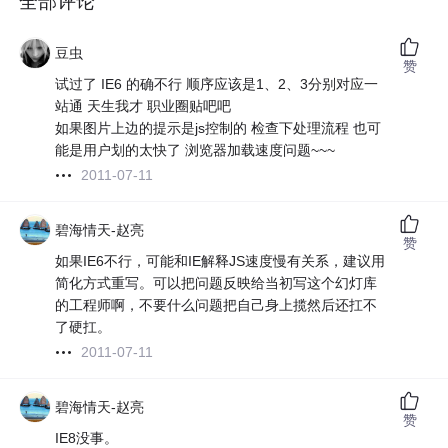
全部评论
豆虫
赞
试过了 IE6 的确不行 顺序应该是1、2、3分别对应一
站通 天生我才 职业圈贴吧吧
如果图片上边的提示是js控制的 检查下处理流程 也可
能是用户划的太快了 浏览器加载速度问题~~~
2011-07-11
碧海情天-赵亮
赞
如果IE6不行，可能和IE解释JS速度慢有关系，建议用
简化方式重写。可以把问题反映给当初写这个幻灯库
的工程师啊，不要什么问题把自己身上揽然后还扛不
了硬扛。
2011-07-11
碧海情天-赵亮
赞
IE8没事。