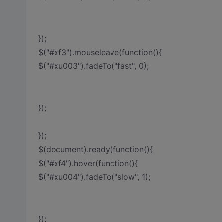
});
$("#xf3").mouseleave(function(){
$("#xu003").fadeTo("fast", 0);
});
});
$(document).ready(function(){
$("#xf4").hover(function(){
$("#xu004").fadeTo("slow", 1);
});