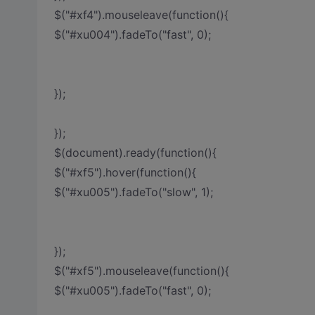
$("#xf4").mouseleave(function(){
$("#xu004").fadeTo("fast", 0);
});
});
$(document).ready(function(){
$("#xf5").hover(function(){
$("#xu005").fadeTo("slow", 1);
});
$("#xf5").mouseleave(function(){
$("#xu005").fadeTo("fast", 0);