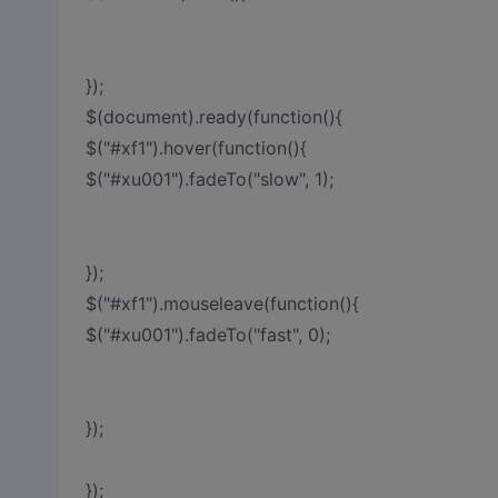
});
$(document).ready(function(){
$("#xf1").hover(function(){
$("#xu001").fadeTo("slow", 1);
});
$("#xf1").mouseleave(function(){
$("#xu001").fadeTo("fast", 0);
});
});