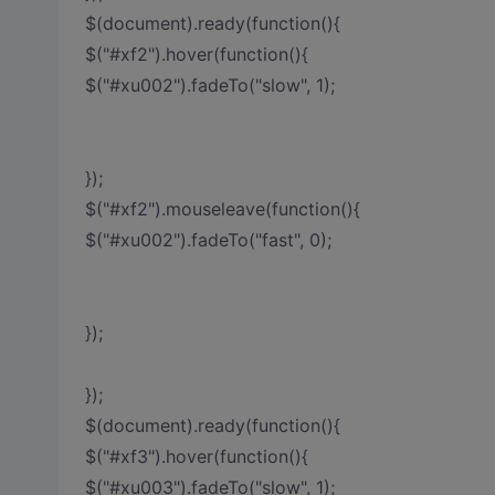
$(document).ready(function(){
$("#xf2").hover(function(){
$("#xu002").fadeTo("slow", 1);
});
$("#xf2").mouseleave(function(){
$("#xu002").fadeTo("fast", 0);
});
});
$(document).ready(function(){
$("#xf3").hover(function(){
$("#xu003").fadeTo("slow", 1);