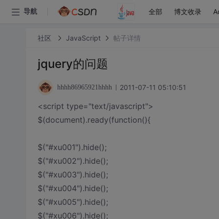
全部
博文收录
A
导航
社区
JavaScript
帖子详情
jquery的问题
2011-07-11 05:10:51
hhhh86965921hhhh
<script type="text/javascript">
$(document).ready(function(){
$("#xu001").hide();
$("#xu002").hide();
$("#xu003").hide();
$("#xu004").hide();
$("#xu005").hide();
$("#xu006").hide();