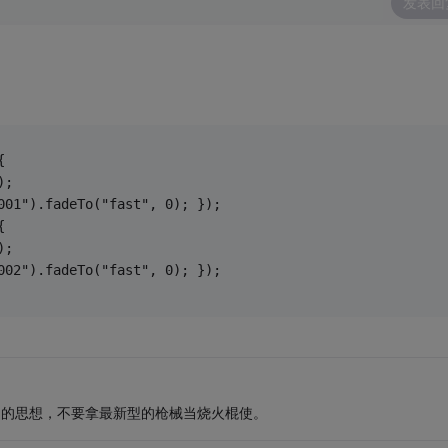
发表回
{
);
001").fadeTo("fast", 0); });
{
);
002").fadeTo("fast", 0); });
它的思想，不要拿最新型的枪械当烧火棍使。