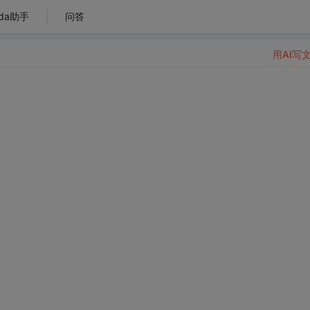
da助手
问答
用AI写