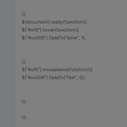
});
$(document).ready(function(){
$("#xf6").hover(function(){
$("#xu006").fadeTo("slow", 1);
});
$("#xf6").mouseleave(function(){
$("#xu006").fadeTo("fast", 0);
});
});