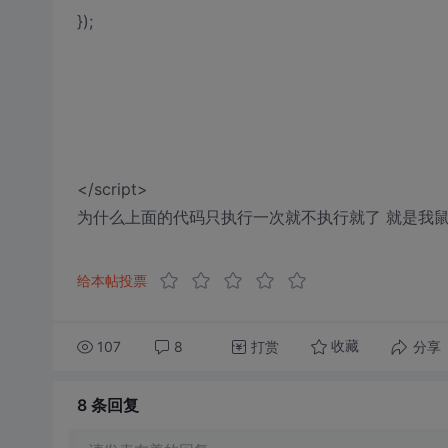
});
</script>
为什么上面的代码只执行一次就不执行就了 就是我鼠
给本帖投票
107
8
打赏
分享
收藏
8 条
回复