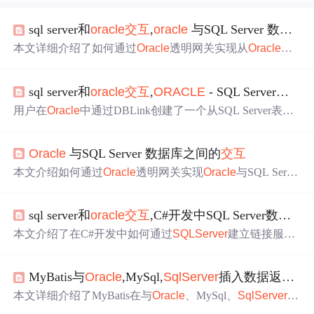
sql server和
oracle
交互
,
oracle
与SQL Server 数据库之间的
本文详细介绍了如何通过
Oracle
透明网关实现从
Oracle
数
据库连接到
SQLServer
数据库的步骤。首先，需要在Windo
ws环境下安装
Oracle
透明网关和
SQLServer
客户端。接
sql server和
oracle
交互
,
ORACLE
- SQL Server
交互
着，配置网关的inittg4msql.ora文件和
Oracle
服务器的listene
r.ora文件，确保监听器能够接收
SQLServer
的消息。最
用户在
Oracle
中通过DBLink创建了一个从SQL Server表中
后，配置网络服务名tnsnames.ora，完成
Oracle
到
SQLServ
选择数据的视图，但发现视图中的日期字段显示为DATE
er
的连接设置。
类型而非DATETIME。尽管SQL Server的 DATETIME 在
Or
Oracle
与SQL Server 数据库之间的
交互
acle
中被映射为 DATE，该用户需要保持DATETIME格式
的精度。讨论涉及
Oracle
和SQL Server之间的数据类型转
本文介绍如何通过
Oracle
透明网关实现
Oracle
与SQL Serve
换，以及可能的解决方案。
r之间的数据连接与同步，包括安装透明网关、配置监听器
及数据库链接等步骤，并提供从SQL Server连接到
Oracle
sql server和
oracle
交互
,C#开发中SQL Server数据库与
的方法。
本文介绍了在C#开发中如何通过
SQLServer
建立链接服务
器来访问
Oracle
数据库，以解决与第三方软件数据
交互
的
问题。详细步骤包括安装
Oracle
客户端、配置链接服务
MyBatis与
Oracle
,MySql,
SqlServer
插入数据返回主键方式
器、创建同义词，从而实现对
Oracle
接口表的增删改查操
作，避免在每个客户端安装
Oracle
客户端，简化部署过
本文详细介绍了MyBatis在与
Oracle
、MySql、
SqlServer
数
程。
据库进行
交互
时，如何通过XML配置实现插入数据并返回