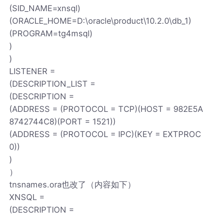
(SID_NAME=xnsql)
(ORACLE_HOME=D:\oracle\product\10.2.0\db_1)
(PROGRAM=tg4msql)
)
)
LISTENER =
(DESCRIPTION_LIST =
(DESCRIPTION =
(ADDRESS = (PROTOCOL = TCP)(HOST = 982E5A
8742744C8)(PORT = 1521))
(ADDRESS = (PROTOCOL = IPC)(KEY = EXTPROC
0))
)
）
tnsnames.ora也改了（内容如下）
XNSQL =
(DESCRIPTION =