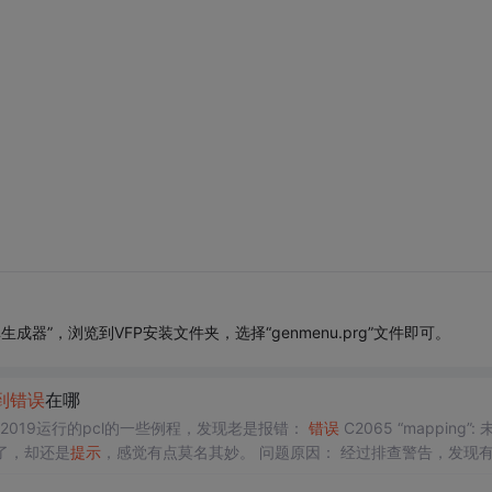
单生成器”，浏览到VFP安装文件夹，选择“genmenu.prg”文件即可。
到
错误
在哪
 vs2019运行的pcl的一些例程，发现老是报错：
错误
C2065 “mapping”:
了，却还是
提示
，感觉有点莫名其妙。 问题原因： 经过排查警告，发现
示的字符。请将该文件保存为 Unicode 格式以防止数据丢失 一开始没注意