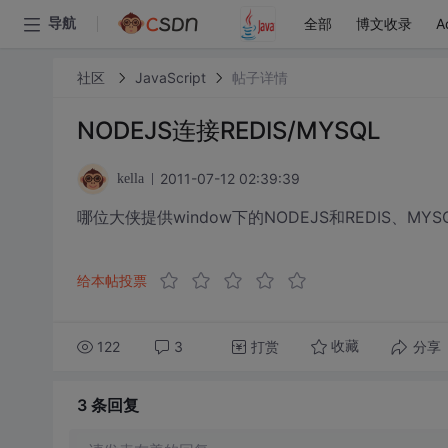
全部
博文收录
A
导航
社区
JavaScript
帖子详情
NODEJS连接REDIS/MYSQL
2011-07-12 02:39:39
kella
哪位大侠提供window下的NODEJS和REDIS、MY
给本帖投票
122
3
打赏
分享
收藏
3 条
回复