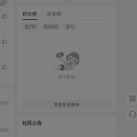
复
积分榜
荣誉榜
近7日
近30日
至今
暂无数据
接
池的
查看更多榜单
社区公告
接
池在