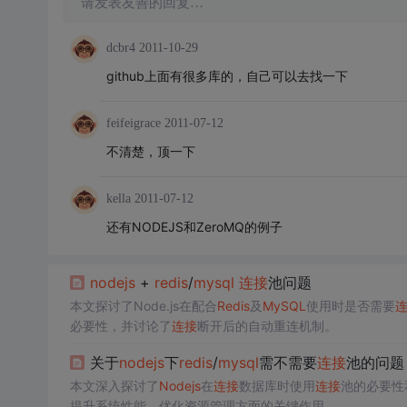
请发表友善的回复…
dcbr4
2011-10-29
github上面有很多库的，自己可以去找一下
feifeigrace
2011-07-12
不清楚，顶一下
kella
2011-07-12
还有NODEJS和ZeroMQ的例子
nodejs
+
redis
/
mysql
连接
池问题
本文探讨了Node.js在配合
Redis
及
MySQL
使用时是否需要
必要性，并讨论了
连接
断开后的自动重连机制。
关于
nodejs
下
redis
/
mysql
需不需要
连接
池的问题
本文深入探讨了
Nodejs
在
连接
数据库时使用
连接
池的必要性
提升系统性能、优化资源管理方面的关键作用。