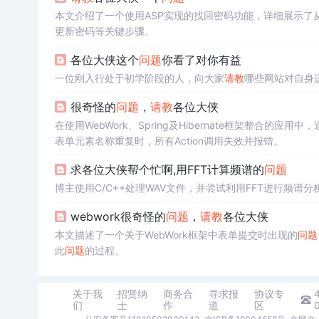
本文介绍了一个使用ASP实现的找回密码功能，详细展示了
更新密码等关键步骤。
各位大侠这个
问题
你看了对你有益
一位刚入行处于初学阶段的人，向大家
请教
哪些网站对自身
很奇怪的
问题
，
请教
各位大侠
在使用WebWork、Spring及Hibernate框架整合的
表单元素名称重复时，所有Action调用失效并报错。
求各位大侠帮个忙啊,用FFT计算频谱的
问题
博主使用C/C++处理WAV文件，并尝试利用FFT进行频
webwork很奇怪的
问题
，
请教
各位大侠
本文描述了一个关于WebWork框架中表单提交时出现的
问题
此
问题
的过程。
关于我
招贤纳
商务合
寻求报
协议专
们
士
作
道
区