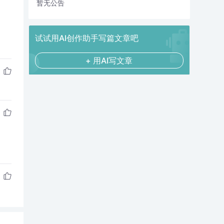
暂无公告
试试用AI创作助手写篇文章吧
+ 用AI写文章