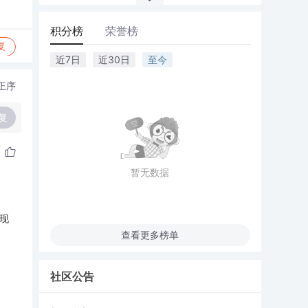
积分榜
荣誉榜
复
近7日
近30日
至今
正序
复
暂无数据
实现
查看更多榜单
社区公告