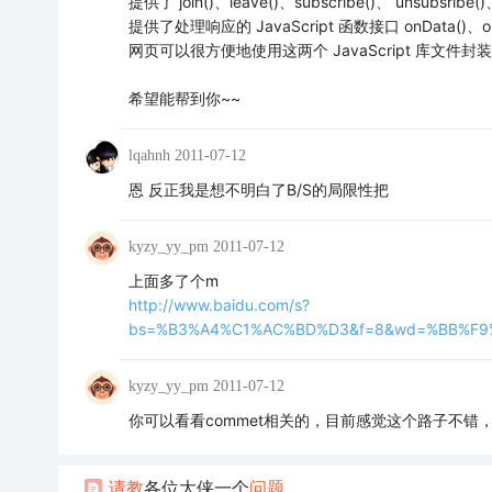
提供了 join()、leave()、subscribe()、 unsubsribe
提供了处理响应的 JavaScript 函数接口 onData()、on
网页可以很方便地使用这两个 JavaScript 库文件封
希望能帮到你~~
lqahnh
2011-07-12
恩 反正我是想不明白了B/S的局限性把
kyzy_yy_pm
2011-07-12
上面多了个m
http://www.baidu.com/s?
bs=%B3%A4%C1%AC%BD%D3&f=8&wd=%BB%F9%
kyzy_yy_pm
2011-07-12
你可以看看commet相关的，目前感觉这个路子不错
请教
各位大侠一个
问题