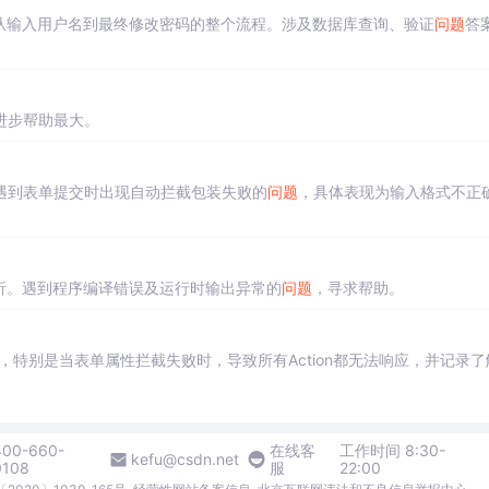
从输入用户名到最终修改密码的整个流程。涉及数据库查询、验证
问题
答
进步帮助最大。
应用中，遇到表单提交时出现自动拦截包装失败的
问题
，具体表现为输入格式不正
谱分析。遇到程序编译错误及运行时输出异常的
问题
，寻求帮助。
，特别是当表单属性拦截失败时，导致所有Action都无法响应，并记录了
400-660-
在线客
工作时间 8:30-
kefu@csdn.net
0108
服
22:00