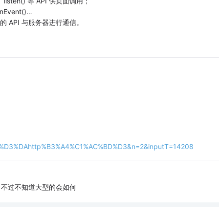
()、listen() 等 API 供页面调用；
Event()…
装的 API 与服务器进行通信。
D3%DAhttp%B3%A4%C1%AC%BD%D3&n=2&inputT=14208
，不过不知道大型的会如何