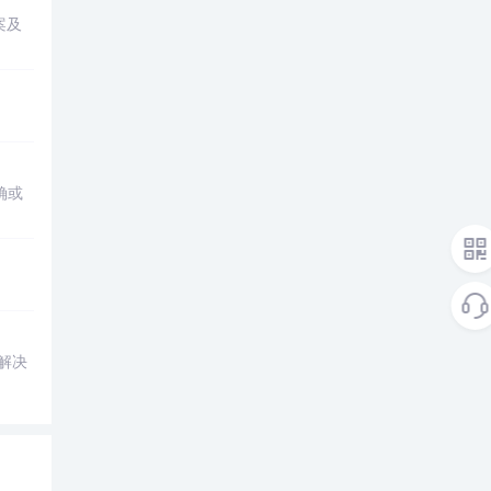
案及
确或
解决