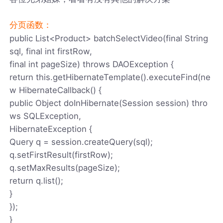
分页函数：
public List<Product> batchSelectVideo(final String
sql, final int firstRow,
final int pageSize) throws DAOException {
return this.getHibernateTemplate().executeFind(ne
w HibernateCallback() {
public Object doInHibernate(Session session) thro
ws SQLException,
HibernateException {
Query q = session.createQuery(sql);
q.setFirstResult(firstRow);
q.setMaxResults(pageSize);
return q.list();
}
});
}