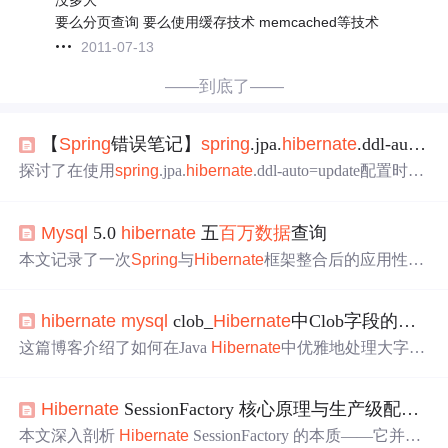
要么分页查询 要么使用缓存技术 memcached等技术
2011-07-13
——到底了——
【
Spring
错误笔记】
spring
.jpa.
hibernate
.ddl-auto=update造成删除索引的线上事故
探讨了在使用
spring
.jpa.
hibernate
.ddl-auto=update配置时，
Hibernate
执行删除和重建索引操作导致线上服务中断的事
故。事故由
数据
库连接不稳定引起，导致
Hibernate
未能正
Mysql
5.0
hibernate
五
百万
数据
查询
确
获取
表元信息，执行了Drop索引操作。
本文记录了一次
Spring
与
Hibernate
框架整合后的应用性能
测试过程，包括加载配置文件、初始化SessionFactory、执
行SQL查询等内容，并对比了使用二级缓存前后的查询性
hibernate
mysql
clob_
Hibernate
中Clob字段的使用
能。
这篇博客介绍了如何在Java
Hibernate
中优雅地处理大字
段，特别是Oracle和SQLServer中的Clob类型。通过配置
Hi
bernate
和利用
数据
库的新特性，可以直接使用String映射C
Hibernate
SessionFactory 核心原理与生产级配置指南
lob，避免了复杂的流操作和自定义类型。文中提供了具体
的配置文件、映射文件和测试代码示例，展示了在Oracle
本文深入剖析
Hibernate
SessionFactory 的本质——它并非