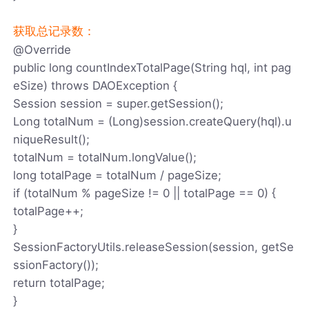
获取总记录数：
@Override
public long countIndexTotalPage(String hql, int pag
eSize) throws DAOException {
Session session = super.getSession();
Long totalNum = (Long)session.createQuery(hql).u
niqueResult();
totalNum = totalNum.longValue();
long totalPage = totalNum / pageSize;
if (totalNum % pageSize != 0 || totalPage == 0) {
totalPage++;
}
SessionFactoryUtils.releaseSession(session, getSe
ssionFactory());
return totalPage;
}