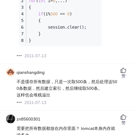
for
(
int
 i=
0
,...)
{
if
(i%
500
 == 
0
)
	{
		session.clear();
	}
}
2011-07-13
qianshangding
赞
不是缓存所有数据，只是一次取500条，然后处理这50
0条数据，然后建立索引，然后继续取500条。
这样也会堆栈溢出
2011-07-13
zn85600301
赞
需要把所有数据都放在内存里面？ tomcat本身内存就
没多大