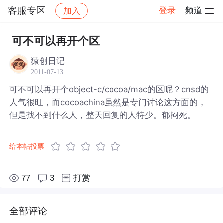
客服专区
登录
频道
加入
帖子详情
社区
客服专区
可不可以再开个区
猿创日记
2011-07-13
可不可以再开个object-c/cocoa/mac的区呢？cnsd的
人气很旺，而cocoachina虽然是专门讨论这方面的，
但是找不到什么人，整天回复的人特少。郁闷死。
给本帖投票
77
3
打赏
全部评论