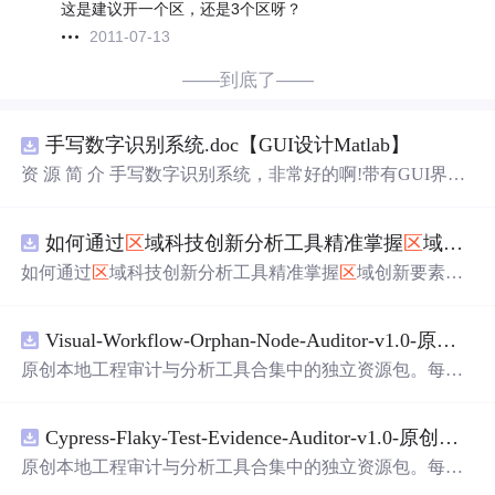
这是建议开一个区，还是3个区呀？
2011-07-13
——到底了——
手写数字识别系统.doc【GUI设计Matlab】
资 源 简 介 手写数字识别系统，非常好的啊!带有GUI界
面，使用方便! 详 情 说 明 用这个手写数字识别系统，你可
以轻松地识别手写数字。这个系统不仅功能强大，而且还
如何通过
区
域科技创新分析工具精准掌握
区
域创新要素分布与产业链融合现状？.docx
带有直观的图形用户界面（GUI），非常容易使用。你只
需要将手写数字输入系统，它将立即给出准确的识别结
如何通过
区
域科技创新分析工具精准掌握
区
域创新要素分
果。这个系统可以在各种场景中使用，无论是学校、工作
布与产业链融合现状？
还是日常生活，都能为你提供快速和准确的识别服务。它
是一个非常方便和实用的工具，你一定会喜欢它的！
Visual-Workflow-Orphan-Node-Auditor-v1.0-原创源码与文档.zip
原创本地工程审计与分析工具合集中的独立资源包。每个
ZIP包含完整源码、3项自动化测试、可复现合成示例、离
线HTML、JSON与SVG报告、1080×720真实运行效果图、
Cypress-Flaky-Test-Evidence-Auditor-v1.0-原创源码与文档.zip
README、运行说明、功能清单、MIT License及原创与授
权声明。解压后进入project目录，执行npm test验证算法，
原创本地工程审计与分析工具合集中的独立资源包。每个
执行npm run report生成报告，也可通过本地静态服务器打
ZIP包含完整源码、3项自动化测试、可复现合成示例、离