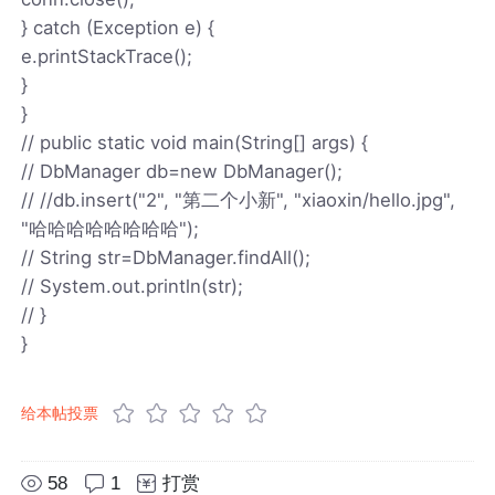
} catch (Exception e) {
e.printStackTrace();
}
}
// public static void main(String[] args) {
// DbManager db=new DbManager();
// //db.insert("2", "第二个小新", "xiaoxin/hello.jpg",
"哈哈哈哈哈哈哈哈");
// String str=DbManager.findAll();
// System.out.println(str);
// }
}
给本帖投票
58
1
打赏