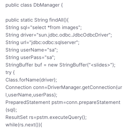
public class DbManager {
public static String findAll(){
String sql="select *from images";
String driver="sun.jdbc.odbc.JdbcOdbcDriver";
String url="jdbc:odbc:sqlserver";
String userName="sa";
String userPass="sa";
StringBuffer buf = new StringBuffer("<slides>");
try {
Class.forName(driver);
Connection conn=DriverManager.getConnection(ur
l,userName,userPass);
PreparedStatement pstm=conn.prepareStatement
(sql);
ResultSet rs=pstm.executeQuery();
while(rs.next()){