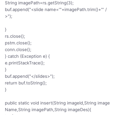
String imagePath=rs.getString(3);
buf.append("<slide name='"+imagePath.trim()+"' /
>");
}
rs.close();
pstm.close();
conn.close();
} catch (Exception e) {
e.printStackTrace();
}
buf.append("</slides>");
return buf.toString();
}
public static void insert(String imageId,String image
Name,String imagePath,String imageDes){