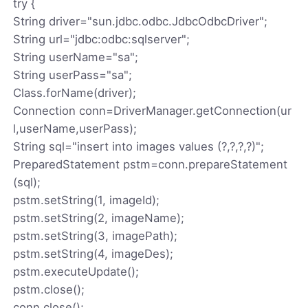
try {
String driver="sun.jdbc.odbc.JdbcOdbcDriver";
String url="jdbc:odbc:sqlserver";
String userName="sa";
String userPass="sa";
Class.forName(driver);
Connection conn=DriverManager.getConnection(ur
l,userName,userPass);
String sql="insert into images values (?,?,?,?)";
PreparedStatement pstm=conn.prepareStatement
(sql);
pstm.setString(1, imageId);
pstm.setString(2, imageName);
pstm.setString(3, imagePath);
pstm.setString(4, imageDes);
pstm.executeUpdate();
pstm.close();
conn.close();