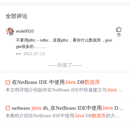
全部评论
wula0010
赞
不要用jdbc－odbc，直接jdbc，看你什么数据库，goo
gle很多的...........
2011-07-13
——到底了——
在NetBeans IDE 中使用
Java
DB
数据库
本文档详细介绍如何在NetBeans IDE中快速建立与
Java
D
B的连接，并进行
数据库
操作，包括创建表、添加数据
等。
netbeans
java
db_在NetBeans IDE中使用
Java
DB
数
本教程介绍在NetBeans IDE中使用
Java
DB
数据库
的方
法。先介绍所需软件，接着说明
数据库
配置、注册，然后
讲解启动服务器、创建
数据库
、连接
数据库
，最后介绍创