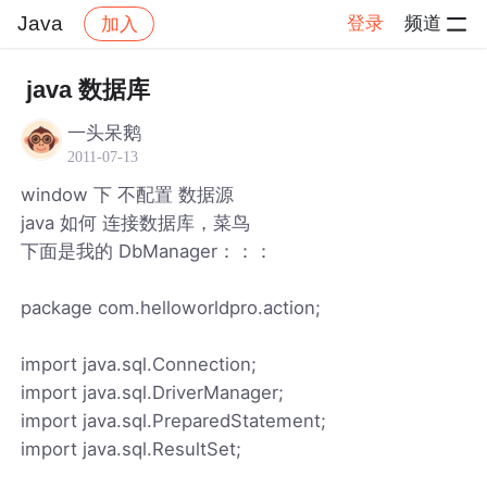
Java
登录
频道
加入
帖子详情
社区
Java
java 数据库
一头呆鹅
2011-07-13
window 下 不配置 数据源
java 如何 连接数据库，菜鸟
下面是我的 DbManager：：：
package com.helloworldpro.action;
import java.sql.Connection;
import java.sql.DriverManager;
import java.sql.PreparedStatement;
import java.sql.ResultSet;