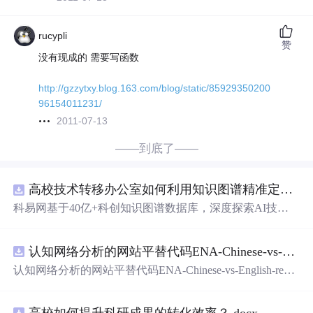
rucypli
赞
没有现成的 需要写函数
http://gzzytxy.blog.163.com/blog/static/85929350200
96154011231/
2011-07-13
——到底了——
高校技术转移办公室如何利用知识图谱精准定位产业需求与技术适配点？.docx
科易网基于40亿+科创知识图谱数据库，深度探索AI技术
在技术转移、成果转化、技术经纪、知识产权、产业创
新、科技招商等垂直领域的多样化应用场景，研究科技创
认知网络分析的网站平替代码ENA-Chinese-vs-English-reproducible.zip
新领域的AI+数智化解决方案，推动科技创新与产业创新
智能化发展。
认知网络分析的网站平替代码ENA-Chinese-vs-English-repro
ducible.zip
高校如何提升科研成果的转化效率？.docx