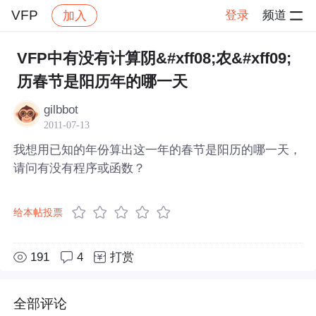
VFP
登录
频道
加入
帖子详情
社区
VFP
VFP中有没有计算阴&#xff08;农&#xff09;
历春节是阳历年的哪一天
gilbbot
2011-07-13
我想用已知的年份算出这一年的春节是阳历的哪一天，
请问有没有程序或函数？
给本帖投票
191
4
打赏
全部评论