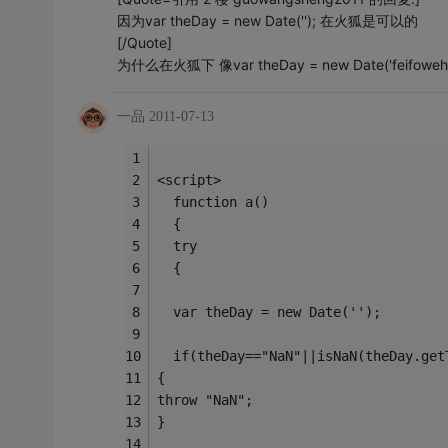
因为var theDay = new Date(''); 在火狐是可以的
[/Quote]
为什么在火狐下 像var theDay = new Date('feifowe
一品
2011-07-13
<script>
  function a()
  {
  try
  {
  var theDay = new Date(''); 
  if(theDay=="NaN"||isNaN(theDay.get
{
throw "NaN";
}