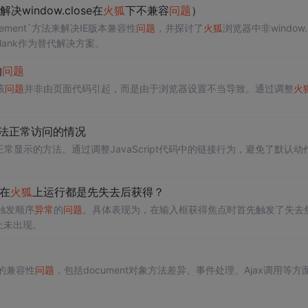
法 解决window.close在
火狐
下不兼容
问题
）
eElement`方法来解决IE版本兼容性
问题
，并探讨了
火狐
浏览器中非window.
:blank作为替代解决方案。
的
问题
该
问题
并非由页面代码引起，而是由于浏览器设置不当导致。通过调整
火
无法正常访问的情况
常显示的方法。通过调整JavaScript代码中的链接行为，避免了默认动
在
火狐
上运行都是先失去后获得？
件触发顺序
异常
的
问题
。具体表现为，在输入框获得焦点时首先触发了失去
上未出现。
码的兼容性
问题
，包括document对象方法差异、事件处理、Ajax调用等方