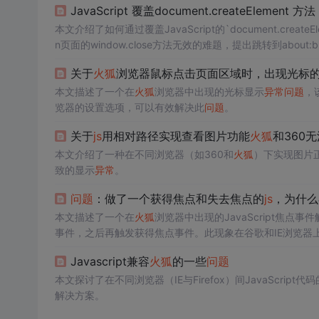
JavaScript 覆盖document.createElement 方
本文介绍了如何通过覆盖JavaScript的`document.creat
n页面的window.close方法无效的难题，提出跳转到about
关于
火狐
浏览器鼠标点击页面区域时，出现光标
本文描述了一个在
火狐
浏览器中出现的光标显示
异常
问题
，
览器的设置选项，可以有效解决此
问题
。
关于
js
用相对路径实现查看图片功能
火狐
和360
本文介绍了一种在不同浏览器（如360和
火狐
）下实现图片正
致的显示
异常
。
问题
：做了一个获得焦点和失去焦点的
js
，为什么
本文描述了一个在
火狐
浏览器中出现的JavaScript焦点事
事件，之后再触发获得焦点事件。此现象在谷歌和IE浏览器
Javascript兼容
火狐
的一些
问题
本文探讨了在不同浏览器（IE与Firefox）间JavaScript代
解决方案。