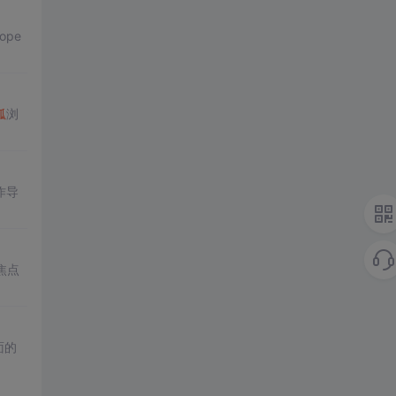
ope
狐
浏
作导
焦点
面的