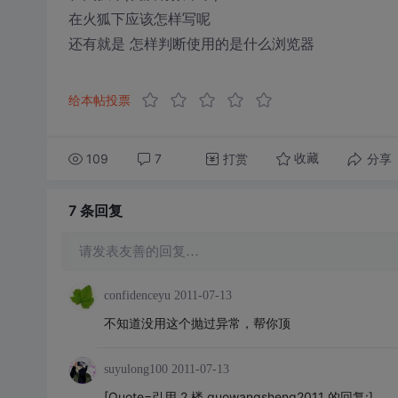
在火狐下应该怎样写呢
还有就是 怎样判断使用的是什么浏览器
给本帖投票
109
7
打赏
分享
收藏
7 条
回复
请发表友善的回复…
confidenceyu
2011-07-13
不知道没用这个抛过异常，帮你顶
suyulong100
2011-07-13
[Quote=引用 2 楼 guowangsheng2011 的回复:]