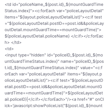
<td id="policeName_${post.id}_${mountGuardTime
Status.index}"><c:forEach var="policeLayoutDetail"
items="${layout.policeLayoutDetailList}"><c:if test
="${policeLayoutDetail.postID==post.id&&policeLay
outDetail.mountGuardTime==mountGuardTime}">
${policeLayoutDetail.policeName} </c:if></c:forEac
h> </td>
<td>
<input type="hidden" id="policeID_${post.id}_${mo
untGuardTimeStatus.index}" name="policeID_${pos
t.id}_${mountGuardTimeStatus.index}" value="<c:f
orEach var="policeLayoutDetail" items="${layout.p
oliceLayoutDetailList}"><c:if test="${policeLayoutD
etail.postID==post.id&&policeLayoutDetail.mountG
uardTime==mountGuardTime}">${policeLayoutDet
ail.policeID}|</c:if></c:forEach>"/><a href="#" onCl
ick='javascript:showPoliceList("${post.id}_${mount