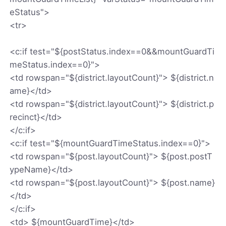
eStatus">
<tr>
<c:if test="${postStatus.index==0&&mountGuardTi
meStatus.index==0}">
<td rowspan="${district.layoutCount}"> ${district.n
ame}</td>
<td rowspan="${district.layoutCount}"> ${district.p
recinct}</td>
</c:if>
<c:if test="${mountGuardTimeStatus.index==0}">
<td rowspan="${post.layoutCount}"> ${post.postT
ypeName}</td>
<td rowspan="${post.layoutCount}"> ${post.name}
</td>
</c:if>
<td> ${mountGuardTime}</td>