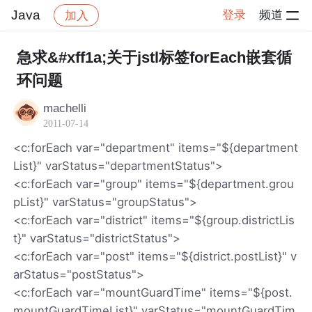
Java
登录
频道
加入
帖子详情
社区
Java
急求&#xff1a;关于jstl标签forEach嵌套循
环问题
machelli
2011-07-14
<c:forEach var="department" items="${department
List}" varStatus="departmentStatus">
<c:forEach var="group" items="${department.grou
pList}" varStatus="groupStatus">
<c:forEach var="district" items="${group.districtLis
t}" varStatus="districtStatus">
<c:forEach var="post" items="${district.postList}" v
arStatus="postStatus">
<c:forEach var="mountGuardTime" items="${post.
mountGuardTimeList}" varStatus="mountGuardTim